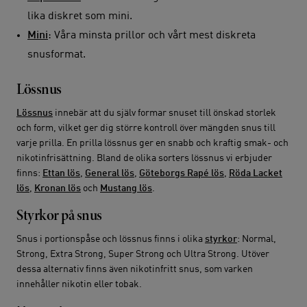
lika diskret som mini.
Mini
: Våra minsta prillor och vårt mest diskreta
snusformat.
Lössnus
Lössnus
innebär att du själv formar snuset till önskad storlek
och form, vilket ger dig större kontroll över mängden snus till
varje prilla. En prilla lössnus ger en snabb och kraftig smak- och
nikotinfrisättning. Bland de olika sorters lössnus vi erbjuder
finns:
Ettan lös
,
General lös
,
Göteborgs Rapé lös
,
Röda Lacket
lös
,
Kronan lös
och
Mustang lös
.
Styrkor på snus
Snus i portionspåse och lössnus finns i olika
styrkor
: Normal,
Strong, Extra Strong, Super Strong och Ultra Strong. Utöver
dessa alternativ finns även nikotinfritt snus, som varken
innehåller nikotin eller tobak.