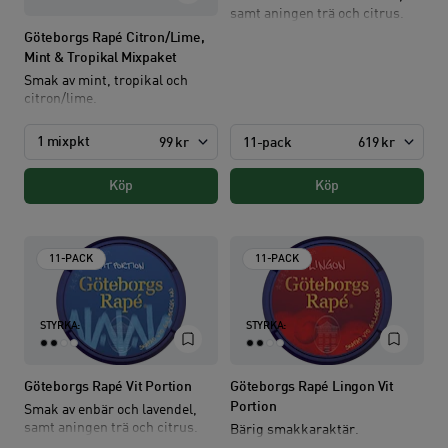
samt aningen trä och citrus.
Göteborgs Rapé Citron/Lime,
Mint & Tropikal Mixpaket
Smak av mint, tropikal och
citron/lime.
1 mixpkt
11-pack
619 kr
99 kr
Köp
Köp
11-PACK
11-PACK
STYRKA:
STYRKA:
Göteborgs Rapé Vit Portion
Göteborgs Rapé Lingon Vit
Portion
Smak av enbär och lavendel,
samt aningen trä och citrus.
Bärig smakkaraktär.