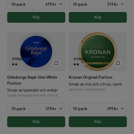
10-pack
479 kr
10-pack
319 kr
Köp
Köp
STYRKA:
STYRKA:
Göteborgs Rapé Slim White
Kronan Original Portion
Portion
Smak av viol och citrus, samt
aningen gröna örter.
Smak av lavendel och enbär
samt aningen trä och citrus.
10-pack
319 kr
10-pack
299 kr
Köp
Köp