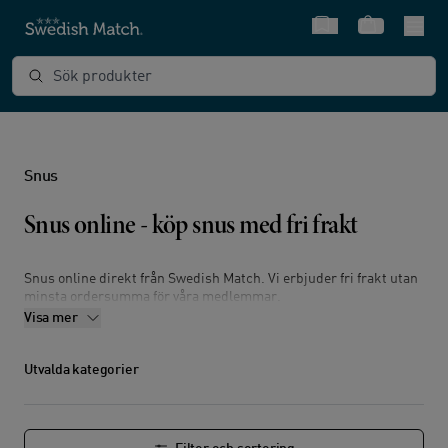
Snabbval
Varukorg
Sök produkter
Snus
Snus online - köp snus med fri frakt
Snus online direkt från Swedish Match. Vi erbjuder fri frakt utan
minsta ordersumma för våra medlemmar.
Visa mer
Hos oss kan du beställa snus från ett stort sortiment av färskt
kvalitetssnus från välkända varumärken.
Utvalda kategorier
Handla snus online via oss och välj bland olika smaker, format
och styrkor, direkt till dörren eller ett ombud.
Du kan även läsa mer om
våra varumärken
och det senaste inom