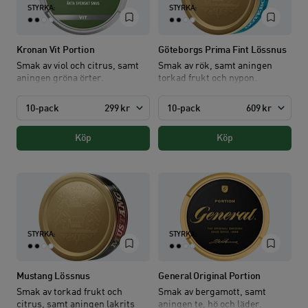
STYRKA:
STYRKA:
Kronan Vit Portion
Göteborgs Prima Fint Lössnus
Smak av viol och citrus, samt
Smak av rök, samt aningen
aningen gröna örter.
torkad frukt och nypon.
10-pack
299 kr
10-pack
609 kr
Köp
Köp
STYRKA:
STYRKA:
Mustang Lössnus
General Original Portion
Smak av torkad frukt och
Smak av bergamott, samt
citrus, samt aningen lakrits
aningen te, hö och läder.