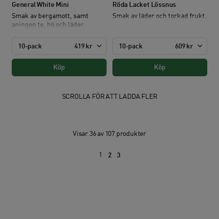
General White Mini
Röda Lacket Lössnus
Smak av bergamott, samt
Smak av läder och torkad frukt.
aningen te, hö och läder.
10-pack
419 kr
10-pack
609 kr
Köp
Köp
SCROLLA FÖR ATT LADDA FLER
Visar 36 av 107 produkter
1
2
3