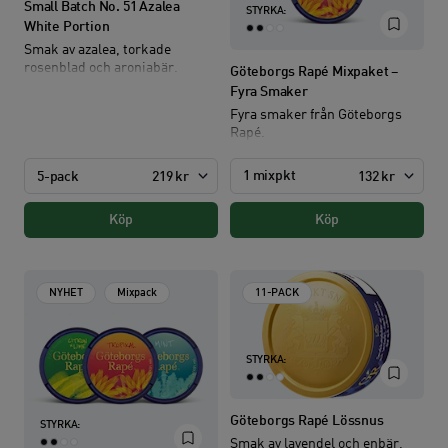
Small Batch No. 51 Azalea
STYRKA:
White Portion
Smak av azalea, torkade
rosenblad och aroniabär.
Göteborgs Rapé Mixpaket –
Fyra Smaker
Fyra smaker från Göteborgs
Rapé.
1 mixpkt
5-pack
219 kr
132 kr
Köp
Köp
NYHET
Mixpack
11-PACK
STYRKA:
Göteborgs Rapé Lössnus
STYRKA:
Smak av lavendel och enbär,