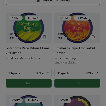
Filter och sortering
produktnyheter
och
limited-edition-produkter
som vi släpper
regelbundet.
NYHET
11-PACK
NYHET
11-PACK
STYRKA:
STYRKA:
Göteborgs Rapé Citron X Lime
Göteborgs Rapé Tropikal Vit
Vit Portion
Portion
Smak av citron och lime.
Fruktig och syrlig
smakkaraktär.
11-pack
389 kr
11-pack
389 kr
Köp
Köp
NYHET
11-PACK
NYHET