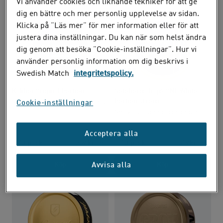
Vi använder cookies och liknande tekniker för att ge
dig en bättre och mer personlig upplevelse av sidan.
Klicka på ”Läs mer” för mer information eller för att
justera dina inställningar. Du kan när som helst ändra
dig genom att besöka ”Cookie-inställningar”. Hur vi
använder personlig information om dig beskrivs i
STYRKA:
STYRKA:
Swedish Match
integritetspolicy.
Kaliber Original Portion
Göteborgs Rapé ONE White
Portion Strong
Smak av örter och citrus, samt
Cookie-inställningar
aningen granatäpple.
Smak av lavendel och enbär
samt aningen citrus.
Acceptera alla
10-pack
269 kr
10-pack
319 kr
Köp
Köp
Avvisa alla