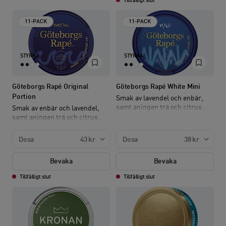
Tillfälligt slut
11-PACK
11-PACK
STYRKA:
STYRKA:
Göteborgs Rapé Original
Göteborgs Rapé White Mini
Portion
Smak av lavendel och enbär,
samt aningen trä och citrus.
Smak av enbär och lavendel,
samt aningen trä och citrus.
Dosa
43 kr
Dosa
38 kr
Bevaka
Bevaka
Tillfälligt slut
Tillfälligt slut