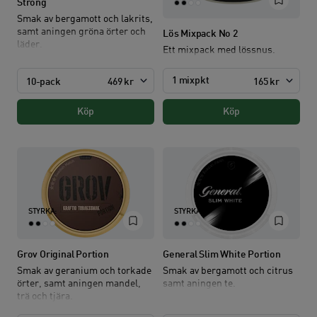
Strong
Smak av bergamott och lakrits,
samt aningen gröna örter och
Lös Mixpack No 2
läder.
Ett mixpack med lössnus.
1 mixpkt
10-pack
469 kr
165 kr
Köp
Köp
STYRKA:
STYRKA:
Grov Original Portion
General Slim White Portion
Smak av geranium och torkade
Smak av bergamott och citrus
örter, samt aningen mandel,
samt aningen te.
trä och tjära.