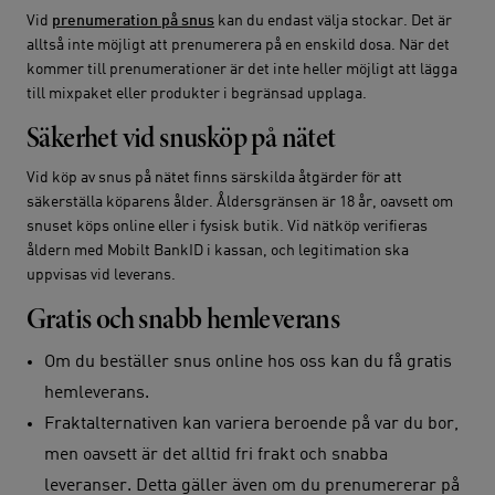
Vid
prenumeration på snus
kan du endast välja stockar. Det är
alltså inte möjligt att prenumerera på en enskild dosa. När det
kommer till prenumerationer är det inte heller möjligt att lägga
till mixpaket eller produkter i begränsad upplaga.
Säkerhet vid snusköp på nätet
Vid köp av snus på nätet finns särskilda åtgärder för att
säkerställa köparens ålder. Åldersgränsen är 18 år, oavsett om
snuset köps online eller i fysisk butik. Vid nätköp verifieras
åldern med Mobilt BankID i kassan, och legitimation ska
uppvisas vid leverans.
Gratis och snabb hemleverans
Om du beställer snus online hos oss kan du få gratis
hemleverans.
Fraktalternativen kan variera beroende på var du bor,
men oavsett är det alltid fri frakt och snabba
leveranser. Detta gäller även om du prenumererar på