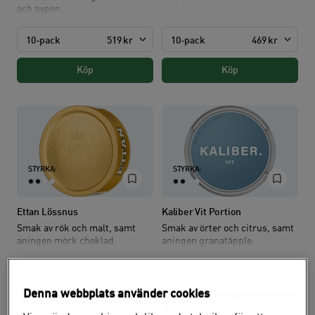
och nypon.
10-pack
519 kr
10-pack
469 kr
Köp
Köp
STYRKA:
STYRKA:
Ettan Lössnus
Kaliber Vit Portion
Smak av rök och malt, samt
Smak av örter och citrus, samt
aningen mörk choklad.
aningen granatäpple.
10-pack
599 kr
10-pack
269 kr
Denna webbplats använder cookies
Köp
Köp