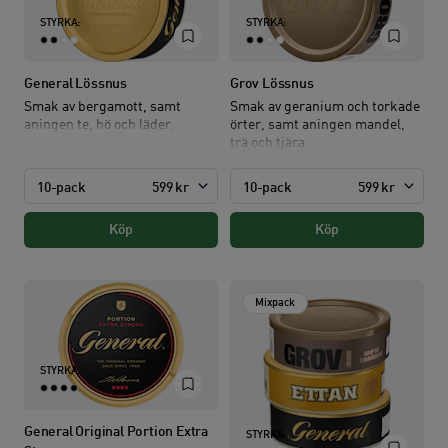
STYRKA:
STYRKA:
General Lössnus
Grov Lössnus
Smak av bergamott, samt
Smak av geranium och torkade
aningen te, hö och läder.
örter, samt aningen mandel,
trä och tjära.
10-pack
599 kr
10-pack
599 kr
Köp
Köp
Mixpack
STYRKA:
General Original Portion Extra
STYRKA: