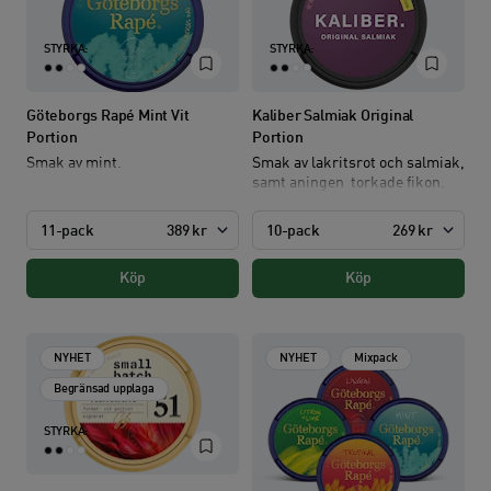
STYRKA:
STYRKA:
Göteborgs Rapé Mint Vit
Kaliber Salmiak Original
Portion
Portion
Smak av mint.
Smak av lakritsrot och salmiak,
samt aningen torkade fikon.
11-pack
389 kr
10-pack
269 kr
Köp
Köp
NYHET
NYHET
Mixpack
Begränsad upplaga
STYRKA: