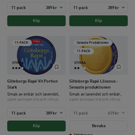
11-pack
389 kr
11-pack
389 kr
Köp
Köp
11-PACK
Senaste Produktionen
11-PACK
STYRKA:
STYRKA:
Göteborgs Rapé Vit Portion
Göteborgs Rapé Lössnus -
Stark
Senaste produktionen
Smak av enbär och lavendel,
Smak av lavendel och enbär,
samt aningen trä och citrus.
samt aningen trä och citrus.
11-pack
389 kr
11-pack
619 kr
Köp
Bevaka