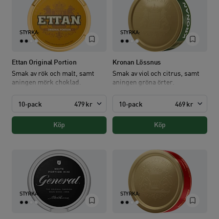
STYRKA:
STYRKA:
Ettan Original Portion
Kronan Lössnus
Smak av rök och malt, samt
Smak av viol och citrus, samt
aningen mörk choklad.
aningen gröna örter.
10-pack
479 kr
10-pack
469 kr
Köp
Köp
STYRKA:
STYRKA: