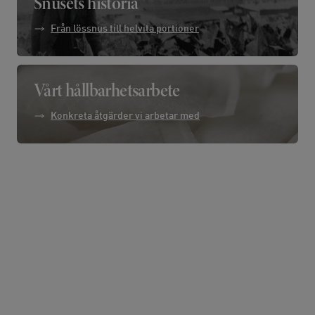
Snusets historia
Från lössnus till helvita portioner
Vårt hållbarhetsarbete
Konkreta åtgärder vi arbetar med