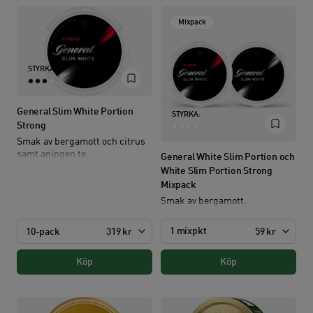
Mixpack
STYRKA:
General Slim White Portion
STYRKA:
Strong
Smak av bergamott och citrus
samt aningen te.
General White Slim Portion och
White Slim Portion Strong
Mixpack
Smak av bergamott.
1 mixpkt
10-pack
319 kr
59 kr
Köp
Köp