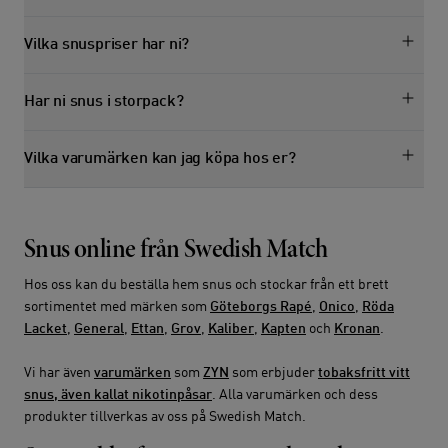
Vilka snuspriser har ni?
Har ni snus i storpack?
Vilka varumärken kan jag köpa hos er?
Snus online från Swedish Match
Hos oss kan du beställa hem snus och stockar från ett brett
sortimentet med märken som
Göteborgs Rapé
,
Onico
,
Röda
Lacket
,
General
,
Ettan
,
Grov
,
Kaliber
,
Kapten
och
Kronan
.
Vi har även
varumärken
som
ZYN
som erbjuder
tobaksfritt vitt
snus, även kallat nikotinpåsar
. Alla varumärken och dess
produkter tillverkas av oss på Swedish Match.