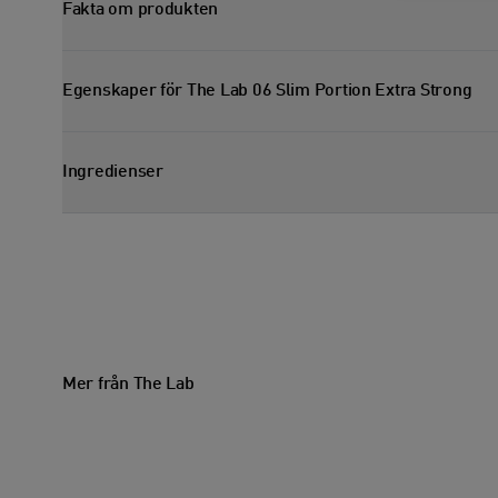
Fakta om produkten
Visa faktasektion
Egenskaper för The Lab 06 Slim Portion Extra Strong
Visa egenskapssektion
Ingredienser
Visa ingredienssektion
Mer från The Lab