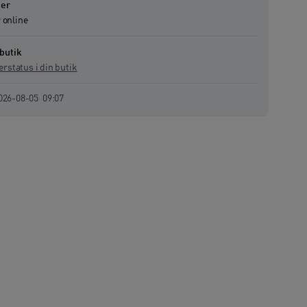
er
r online
 butik
erstatus i din butik
enast uppdaterad:
026-08-05
09:07