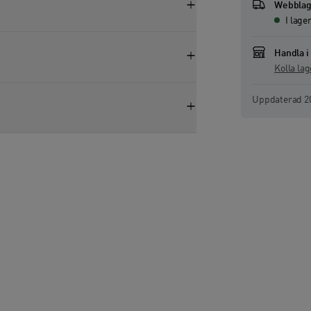
Webblag
I lage
Handla i
Kolla lag
Lagerstatus s
Uppdaterad
2