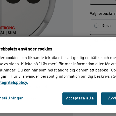
Välj förpackni
Dosa
10-pac
ebbplats använder cookies
30-pac
er cookies och liknande tekniker för att ge dig en bättre och me
e av sidan. Klicka på ”Läs mer” för mer information eller för att
ong
50-pac
tällningar. Du kan när som helst ändra dig genom att besöka ”Co
ngar”. Hur vi använder personlig information om dig beskrivs i 
ntegritetspolicy.
ek och ceder, samt mandel.
nställningar
Acceptera alla
Avvi
en snabb smakrelease.
Lagerstatus