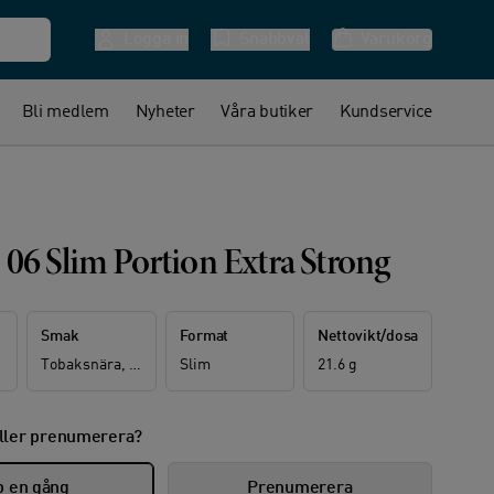
Logga in
Snabbval
Varukorg
Bli medlem
Nyheter
Våra butiker
Kundservice
 06 Slim Portion Extra Strong
Smak
Format
Nettovikt/dosa
Tobaksnära, Örter
Slim
21.6 g
ller prenumerera?
 en gång
Prenumerera