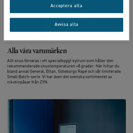
Acceptera alla
Avvisa alla
Alla våra varumärken
Allt snus förvaras i ett specialbyggt kylrum som håller den
rekommenderade snustemperaturen +8 grader. Här hittar du
bland annat General, Ettan, Göteborgs Rapé och vår limiterade
Small Batch-serie. Vi har även det svenska sortimentet av
nikotinpåsar från ZYN.