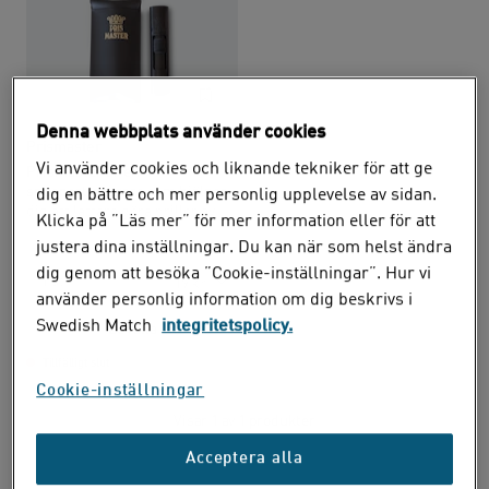
Denna webbplats använder cookies
Prismaster
Vi använder cookies och liknande tekniker för att ge
Prismaster är en
snusportionerare som hjälper
dig en bättre och mer personlig upplevelse av sidan.
dig att lättare göra prillor av
Klicka på ”Läs mer” för mer information eller för att
lössnus. Prismastern används
justera dina inställningar. Du kan när som helst ändra
genom att man stoppar ner den
i snuset, drar tillbaka och
dig genom att besöka ”Cookie-inställningar”. Hur vi
1 st
19 kr
sedan för in den direkt under
använder personlig information om dig beskrivs i
läppen eller lägger ut den i
Swedish Match
integritetspolicy.
handen och formar om den
Bevaka
efter önskad passform.
Tillfälligt slut
Cookie-inställningar
Visar 1 av 1 produkter
Acceptera alla