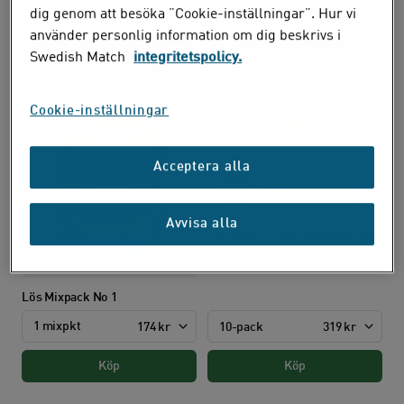
dig genom att besöka ”Cookie-inställningar”. Hur vi
10-pack
319 kr
10-pack
319 kr
använder personlig information om dig beskrivs i
Swedish Match
integritetspolicy.
Köp
Köp
Cookie-inställningar
Mixpack
Acceptera alla
STYRKA:
Avvisa alla
Catch Peach Slim White Portion
STYRKA:
Strong
Lös Mixpack No 1
1 mixpkt
10-pack
319 kr
174 kr
Köp
Köp