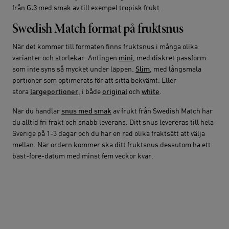
från
G.3
med smak av till exempel tropisk frukt.
Swedish Match format på fruktsnus
När det kommer till formaten finns fruktsnus i många olika
varianter och storlekar. Antingen
mini
, med diskret passform
som inte syns så mycket under läppen.
Slim
, med långsmala
portioner som optimerats för att sitta bekvämt. Eller
stora
largeportioner
, i både
original
och
white
.
När du handlar
snus med smak
av frukt från Swedish Match har
du alltid fri frakt och snabb leverans. Ditt snus levereras till hela
Sverige på 1-3 dagar och du har en rad olika fraktsätt att välja
mellan. När ordern kommer ska ditt fruktsnus dessutom ha ett
bäst-före-datum med minst fem veckor kvar.