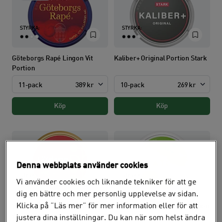
STYRKA:
STYRKA:
Göteborgs Rapé Lingon Vit
Kaliber+ Original Portion Stark
Portion
11-pack
389 kr
10-pack
269 kr
Köp
Köp
Denna webbplats använder cookies
STYRKA:
STYRKA:
Vi använder cookies och liknande tekniker för att ge
dig en bättre och mer personlig upplevelse av sidan.
Klicka på ”Läs mer” för mer information eller för att
Göteborgs Rapé ONE Vilda Bär
Catch Apple Slim White Portion
White Portion Strong
justera dina inställningar. Du kan när som helst ändra