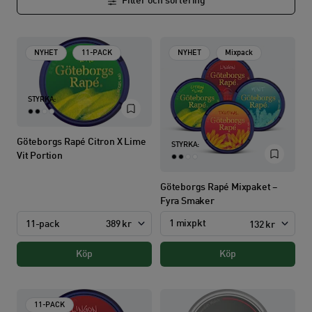
Filter och sortering
NYHET
11-PACK
NYHET
Mixpack
STYRKA:
Göteborgs Rapé Citron X Lime
STYRKA:
Vit Portion
Göteborgs Rapé Mixpaket –
Fyra Smaker
1 mixpkt
11-pack
389 kr
132 kr
Köp
Köp
11-PACK