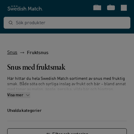
Snabbval
Varukorg
Sök produkter
Snus
Fruktsnus
Snus med fruktsmak
Här hittar du hela Swedish Match sortiment av snus med fruktig
smak. Både söta och syrliga inslag av frukt och bär – bland annat
med toner av melon, äpple, persika, vilda bär och hjortron.
Nikotinhalterna i dessa snussorter sträcker sig från normal till
Visa mer
super strong och fruktsnuset levereras i de flesta av våra format.
Köp ditt snus med fruktsmak online, från varumärken så som
Utvalda kategorier
ONE, Jakobsson’s och Göteborgs Rapé. Du har dessutom alltid
fri frakt på alla ordrar och snabb leverans på 1-3 dagar.