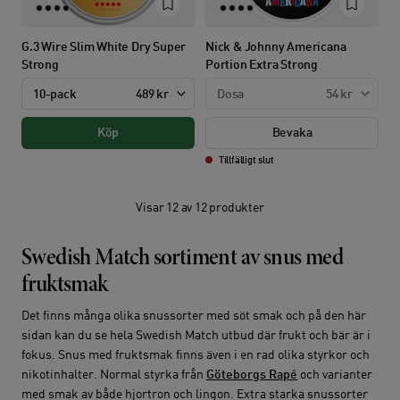
G.3 Wire Slim White Dry Super
Nick & Johnny Americana
Strong
Portion Extra Strong
10-pack
489 kr
Dosa
54 kr
Köp
Bevaka
Tillfälligt slut
Visar 12 av 12 produkter
Swedish Match sortiment av snus med
fruktsmak
Det finns många olika snussorter med söt smak och på den här
sidan kan du se hela Swedish Match utbud där frukt och bär är i
fokus. Snus med fruktsmak finns även i en rad olika styrkor och
nikotinhalter. Normal styrka från
Göteborgs Rapé
och varianter
med smak av både hjortron och lingon. Extra starka snussorter