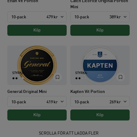
Ettan Vit Portion
Catch Licorice Original Portion
Mini
10-pack
479 kr
10-pack
389 kr
Köp
Köp
STYRKA:
STYRKA:
General Original Mini
Kapten Vit Portion
10-pack
419 kr
10-pack
269 kr
Köp
Köp
SCROLLA FÖR ATT LADDA FLER