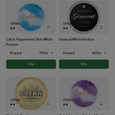
STYRKA:
STYRKA:
Catch Peppermint Slim White
General White Portion
Portion
10-pack
319 kr
10-pack
469 kr
Köp
Köp
STYRKA:
STYRKA: