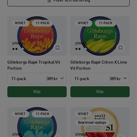
Filter och sortering
NYHET
11-PACK
NYHET
11-PACK
STYRKA:
STYRKA:
Göteborgs Rapé Tropikal Vit
Göteborgs Rapé Citron X Lime
Portion
Vit Portion
11-pack
389 kr
11-pack
389 kr
Köp
Köp
NYHET
11-PACK
NYHET
Begränsad upplaga
STYRKA:
STYRKA: