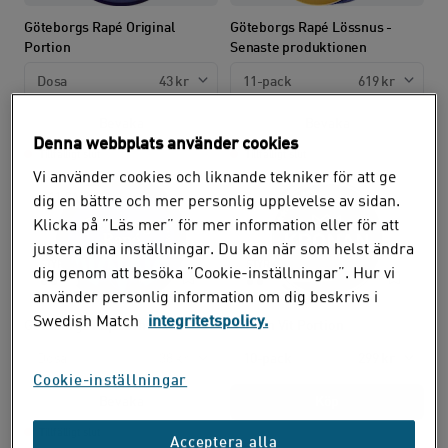
Göteborgs Rapé Original
Göteborgs Rapé Lössnus -
Portion
Senaste produktionen
Dosa
43 kr
11-pack
619 kr
Bevaka
Bevaka
Denna webbplats använder cookies
Tillfälligt slut
Tillfälligt slut
Vi använder cookies och liknande tekniker för att ge
11-PACK
dig en bättre och mer personlig upplevelse av sidan.
Klicka på ”Läs mer” för mer information eller för att
justera dina inställningar. Du kan när som helst ändra
STYRKA:
STYRKA:
dig genom att besöka ”Cookie-inställningar”. Hur vi
använder personlig information om dig beskrivs i
Swedish Match
integritetspolicy.
Göteborgs Rapé White Mini
Kronan Vit Portion
Dosa
38 kr
10-pack
299 kr
Cookie-inställningar
Bevaka
Köp
Tillfälligt slut
Acceptera alla