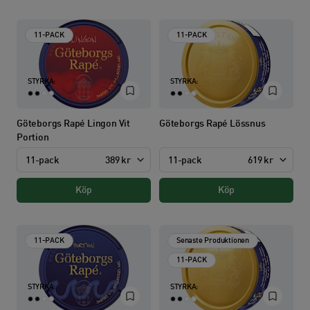
11-PACK
11-PACK
STYRKA:
STYRKA:
Göteborgs Rapé Lingon Vit
Göteborgs Rapé Lössnus
Portion
11-pack
389 kr
11-pack
619 kr
Köp
Köp
11-PACK
Senaste Produktionen
11-PACK
STYRKA:
STYRKA: