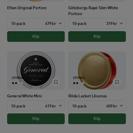
Ettan Original Portion
Göteborgs Rapé Slim White
Portion
10-pack
479 kr
10-pack
319 kr
Köp
Köp
STYRKA:
STYRKA:
General White Mini
Röda Lacket Lössnus
10-pack
419 kr
10-pack
609 kr
Köp
Köp