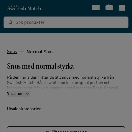
Snabbval
Varukorg
Sök produkter
Snus
Normal Snus
Snus med normal styrka
På den här sidan hittar du allt snus med normal styrka från
Swedish Match. Både i white portion, original portion och
lössnus, samt från varumärken som Göteborgs Rapé, General,
Ettan och Grov.
Visa mer
Från swedishmatch.se köper du enkelt normalstarkt snus
online. Alltid med fri frakt och snabb leverans – minst sju veckor
Utvalda kategorier
innan bäst-före-datumet.