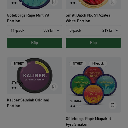
Göteborgs Rapé Mint Vit
Small Batch No. 51 Azalea
Portion
White Portion
11-pack
389 kr
5-pack
219 kr
Köp
Köp
NYHET
NYHET
Mixpack
STYRKA:
Kaliber Salmiak Original
STYRKA:
Portion
Göteborgs Rapé Mixpaket –
Fyra Smaker