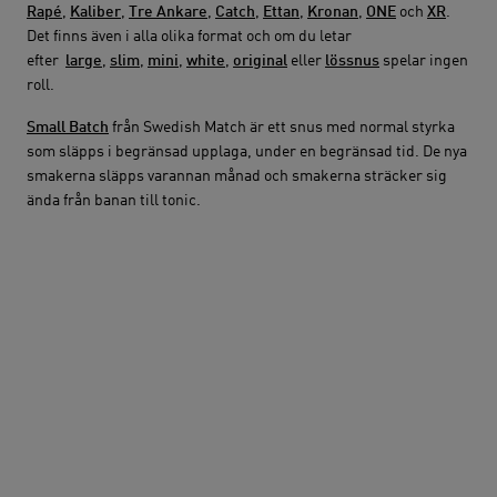
Rapé
,
Kaliber
,
Tre Ankare
,
Catch
,
Ettan
,
Kronan
,
ONE
och
XR
.
Det finns även i alla olika format och om du letar
efter
large
,
slim
,
mini
,
white
,
original
eller
lössnus
spelar ingen
roll.
Small Batch
från Swedish Match är ett snus med normal styrka
som släpps i begränsad upplaga, under en begränsad tid. De nya
smakerna släpps varannan månad och smakerna sträcker sig
ända från banan till tonic.