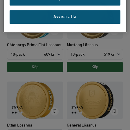
Avvisa alla
STYRKA:
STYRKA:
Göteborgs Prima Fint Lössnus
Mustang Lössnus
10-pack
609 kr
10-pack
519 kr
Köp
Köp
STYRKA:
STYRKA:
Ettan Lössnus
General Lössnus