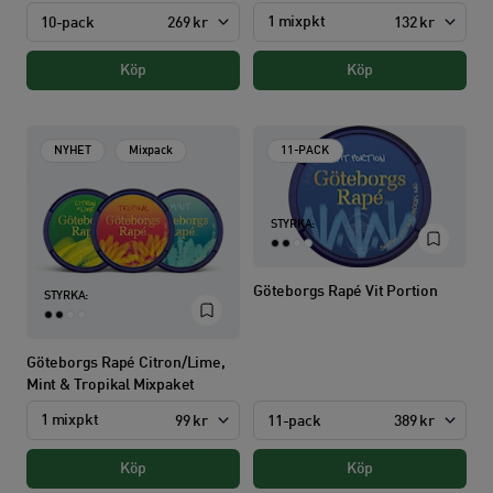
1 mixpkt
10-pack
269 kr
132 kr
Köp
Köp
NYHET
Mixpack
11-PACK
STYRKA:
Göteborgs Rapé Vit Portion
STYRKA:
Göteborgs Rapé Citron/Lime,
Mint & Tropikal Mixpaket
1 mixpkt
11-pack
389 kr
99 kr
Köp
Köp