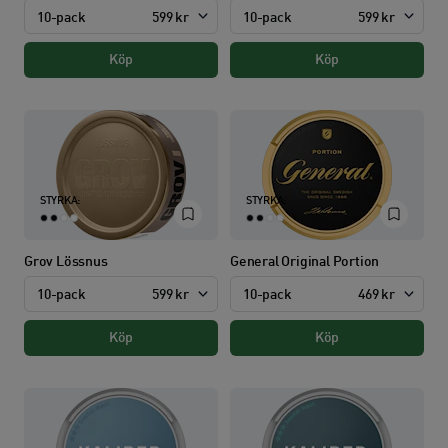
10-pack
599 kr
10-pack
599 kr
Köp
Köp
STYRKA:
STYRKA:
Grov Lössnus
General Original Portion
10-pack
599 kr
10-pack
469 kr
Köp
Köp