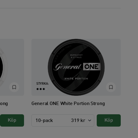
STYRKA:
rong
General ONE White Portion Strong
Köp
Köp
10-pack
319 kr