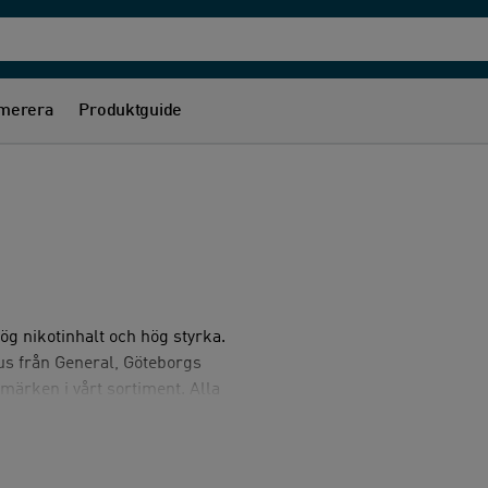
merera
Produktguide
ög nikotinhalt och hög styrka.
us från General, Göteborgs
ärken i vårt sortiment. Alla
 sju veckor innan bäst-före-