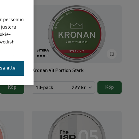
r personlig
 justera
okie-
Swedish
STYRKA:
sa alla
Kronan Vit Portion Stark
Köp
Köp
10-pack
299 kr