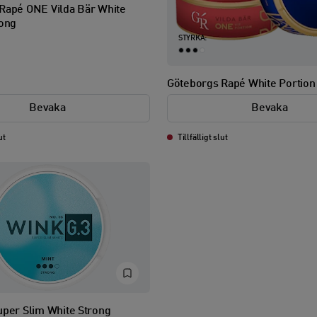
Rapé ONE Vilda Bär White
rong
STYRKA:
Göteborgs Rapé White Portion
Bevaka
Bevaka
ut
Tillfälligt slut
uper Slim White Strong