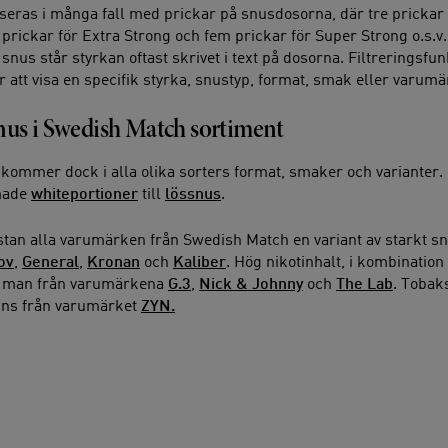
iseras i många fall med prickar på snusdosorna, där tre prickar 
 prickar för Extra Strong och fem prickar för Super Strong o.s.v.
t snus står styrkan oftast skrivet i text på dosorna. Filtreringsfu
 att visa en specifik styrka, snustyp, format, smak eller varumä
nus i Swedish Match sortiment
 kommer dock i alla olika sorters format, smaker och varianter.
made
whiteportioner
till
lössnus
.
stan alla varumärken från Swedish Match en variant av starkt snu
ov
,
General
,
Kronan
och
Kaliber
. Hög nikotinhalt, i kombinatio
r man från varumärkena
G.3
,
Nick & Johnny
och
The Lab
. Tobak
inns från varumärket
ZYN.