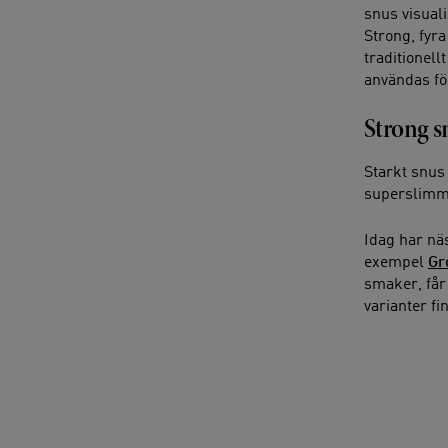
snus visual
Strong, fyra
traditionell
användas för
Strong s
Starkt snus
superslim
Idag har nä
exempel
Gr
smaker, få
varianter f