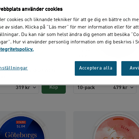
ebbplats använder cookies
er cookies och liknande tekniker för att ge dig en bättre och me
e av sidan. Klicka på ”Läs mer” för mer information eller för att
tällningar. Du kan när som helst ändra dig genom att besöka ”Co
ngar”. Hur vi använder personlig information om dig beskrivs i 
ntegritetspolicy.
STYRKA:
nställningar
Acceptera alla
Avvi
Rapé ONE Granskott White
Grov Original Portion Stark
rong
Köp
319 kr
10-pack
479 kr