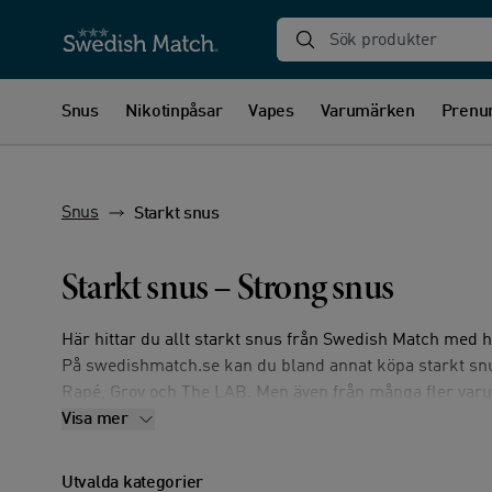
Sök produkter
Snus
Nikotinpåsar
Vapes
Varumärken
Prenu
Snus
Starkt snus
Starkt snus – Strong snus
Här hittar du allt starkt snus från Swedish Match med h
På swedishmatch.se kan du bland annat köpa starkt sn
Rapé, Grov och The LAB. Men även från många fler varum
sorters starkt snus har gratis frakt och levereras minst
Visa mer
datumet – på 1-3 dagar till hela landet.
Utvalda kategorier