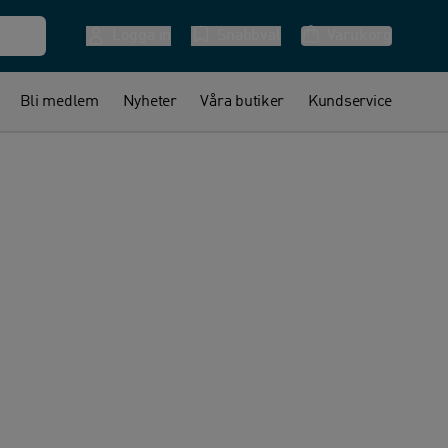
Logga in
Snabbval
Varukorg
Bli medlem
Nyheter
Våra butiker
Kundservice