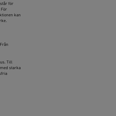
står för
 För
nktionen kan
rke.
 Från
s. Till
n med starka
sfria