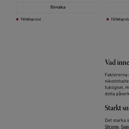
Bevaka
Tillfälligt slut
Tillfälligt sl
Vad inneb
Faktorerna 
nikotinhalt
fuktighet. 
detta påver
Starkt sn
Det starka 
Strong
,
Sup