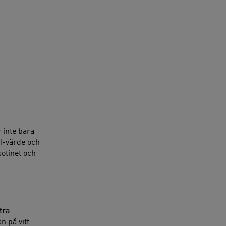
 inte bara
H-värde och
kotinet och
tra
n på vitt