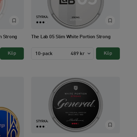
STYRKA:
n Strong
The Lab 05 Slim White Portion Strong
Köp
Köp
10-pack
489 kr
STYRKA: