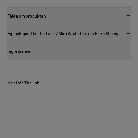
Fakta om produkten
Visa faktasektion
Egenskaper för The Lab 07 Slim White Portion Extra Strong
Visa egenskapssektion
Ingredienser
Visa ingredienssektion
Mer från The Lab