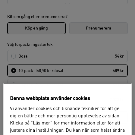
Köp en gång eller prenumerera?
Köp en gång
Prenumerera
Välj förpackningsstorlek
Dosa
54 kr
10-pack
(48,90 kr /dosa)
489 kr
30-pack
(47,43 kr /dosa)
1 423 kr
Denna webbplats använder cookies
50-pack
(46,46 kr /dosa)
2 323 kr
Vi använder cookies och liknande tekniker för att ge
dig en bättre och mer personlig upplevelse av sidan.
Hämta i butik
Klicka på ”Läs mer” för mer information eller för att
justera dina inställningar. Du kan när som helst ändra