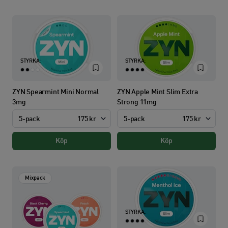
STYRKA:
STYRKA:
ZYN Spearmint Mini Normal
ZYN Apple Mint Slim Extra
3mg
Strong 11mg
5-pack
175 kr
5-pack
175 kr
Köp
Köp
Mixpack
STYRKA: