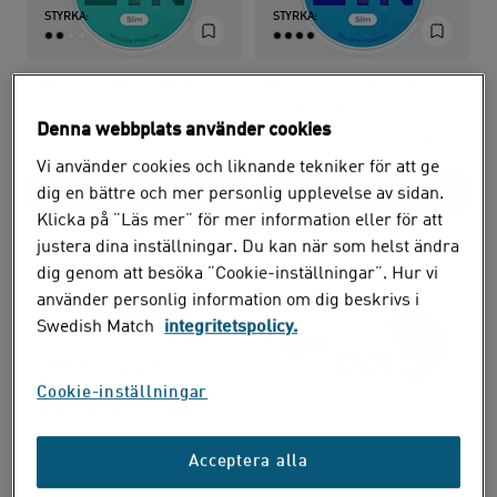
STYRKA:
STYRKA:
ZYN Spearmint Slim Normal
ZYN Cool Mint Slim Extra
6mg
Strong 11mg
Denna webbplats använder cookies
5-pack
175 kr
5-pack
175 kr
Vi använder cookies och liknande tekniker för att ge
Köp
Köp
dig en bättre och mer personlig upplevelse av sidan.
Klicka på ”Läs mer” för mer information eller för att
justera dina inställningar. Du kan när som helst ändra
dig genom att besöka ”Cookie-inställningar”. Hur vi
Mixpack
använder personlig information om dig beskrivs i
Swedish Match
integritetspolicy.
STYRKA:
Cookie-inställningar
ZYN Menthol Ice Slim Extra
STYRKA:
Strong 11mg
Acceptera alla
ZYN Mixpaket Mint Extra Strong