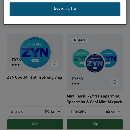
1 mixpkt
5-pack
175 kr
65 kr
Avvisa alla
Köp
Köp
Mixpack
STYRKA:
ZYN Cool Mint Slim Strong 9mg
STYRKA:
Mint Familj - ZYN Peppermint,
Spearmint & Cool Mint Mixpack
1 mixpkt
5-pack
175 kr
65 kr
Köp
Köp