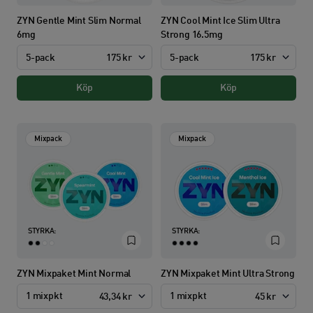
ZYN Gentle Mint Slim Normal
ZYN Cool Mint Ice Slim Ultra
6mg
Strong 16.5mg
5-pack
175 kr
5-pack
175 kr
Köp
Köp
Mixpack
Mixpack
STYRKA:
STYRKA:
ZYN Mixpaket Mint Normal
ZYN Mixpaket Mint Ultra Strong
1 mixpkt
1 mixpkt
43,34 kr
45 kr