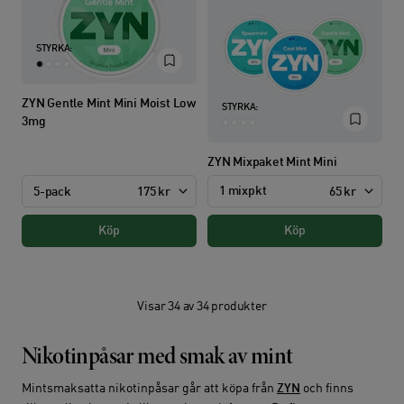
STYRKA:
ZYN Gentle Mint Mini Moist Low
STYRKA:
3mg
ZYN Mixpaket Mint Mini
1 mixpkt
5-pack
175 kr
65 kr
Köp
Köp
Visar 34 av 34 produkter
Nikotinpåsar med smak av mint
Mintsmaksatta nikotinpåsar går att köpa från
ZYN
och finns