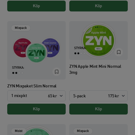
Köp
Köp
Mixpack
STYRKA:
ZYN Apple Mint Mini Normal
STYRKA:
3mg
ZYN Mixpaket Slim Normal
1 mixpkt
5-pack
175 kr
65 kr
Köp
Köp
Moist
Mixpack