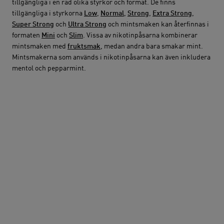
tillgängliga i en rad olika styrkor och format. De finns
tillgängliga i styrkorna
Low
,
Normal
,
Strong
,
Extra Strong
,
Super Strong
och
Ultra Strong
och mintsmaken kan återfinnas i
formaten
Mini
och
Slim
. Vissa av nikotinpåsarna kombinerar
mintsmaken med
fruktsmak
, medan andra bara smakar mint.
Mintsmakerna som används i nikotinpåsarna kan även inkludera
mentol och pepparmint.