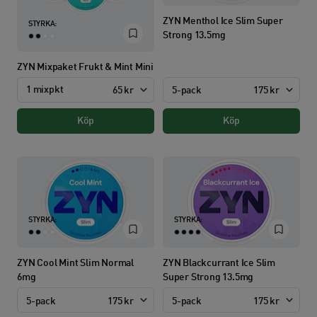
ZYN Menthol Ice Slim Super
STYRKA:
Strong 13.5mg
ZYN Mixpaket Frukt & Mint Mini
1 mixpkt
5-pack
175 kr
65 kr
Köp
Köp
STYRKA:
STYRKA:
ZYN Cool Mint Slim Normal
ZYN Blackcurrant Ice Slim
6mg
Super Strong 13.5mg
5-pack
175 kr
5-pack
175 kr