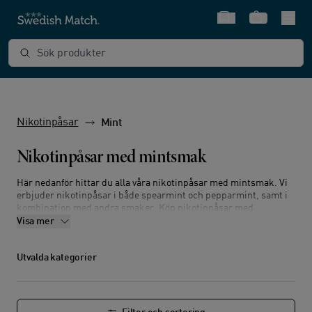
Snabbval
Varukorg
Sök produkter
Nikotinpåsar
Mint
Nikotinpåsar med mintsmak
Här nedanför hittar du alla våra nikotinpåsar med mintsmak. Vi
erbjuder nikotinpåsar i både spearmint och pepparmint, samt i
kombination med andra smaker. Köp nikotinpåsar med
mintsmak från ZYN – alltid med fri frakt och snabb leverans till
Visa mer
hela Sverige. Du kan dessutom välja bland en rad olika
fraktalternativ.
Utvalda kategorier