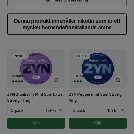
Filter och sortering
Denna produkt innehåller nikotin som är ett
mycket beroendeframkallande ämne
NYHET
NYHET
STYRKA:
STYRKA:
ZYN Blueberry Mint Slim Extra
ZYN Peppermint Slim Strong
Strong 11mg
9mg
5-pack
159 kr
5-pack
159 kr
Köp
Köp