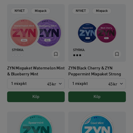
NYHET
Mixpack
NYHET
Mixpack
STYRKA:
STYRKA:
ZYN Mixpaket Watermelon Mint
ZYN Black Cherry & ZYN
& Blueberry Mint
Peppermint Mixpaket Strong
1 mixpkt
1 mixpkt
45 kr
45 kr
Köp
Köp