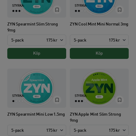
STYRKA:
STYRKA:
ZYN Spearmint Slim Strong
ZYN Cool Mint Mini Normal 3mg
9mg
5-pack
175 kr
5-pack
175 kr
Köp
Köp
STYRKA:
STYRKA:
ZYN Spearmint Mini Low 1.5mg
ZYN Apple Mint Slim Strong
9mg
5-pack
175 kr
5-pack
175 kr