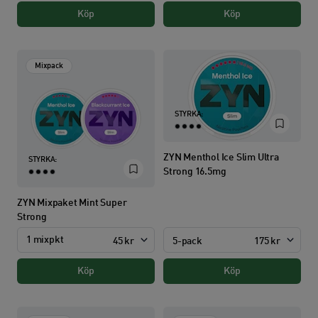
Köp
Köp
Mixpack
STYRKA:
ZYN Menthol Ice Slim Ultra
STYRKA:
Strong 16.5mg
ZYN Mixpaket Mint Super
Strong
1 mixpkt
5-pack
175 kr
45 kr
Köp
Köp