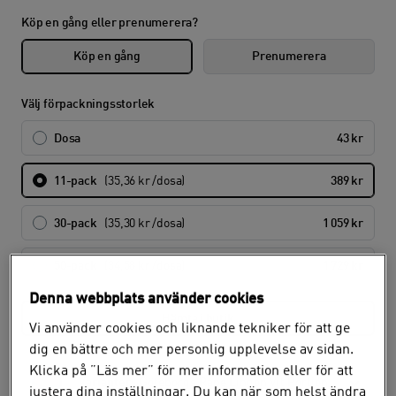
Köp en gång eller prenumerera?
Köp en gång
Prenumerera
Välj förpackningsstorlek
Dosa
43 kr
11-pack
(35,36 kr /dosa)
389 kr
30-pack
(35,30 kr /dosa)
1 059 kr
50-pack
(34,58 kr /dosa)
1 729 kr
Denna webbplats använder cookies
Hämta i butik
Vi använder cookies och liknande tekniker för att ge
dig en bättre och mer personlig upplevelse av sidan.
Klicka på ”Läs mer” för mer information eller för att
Varianter:
Göteborgs Rapé Lingon Vit Portion
justera dina inställningar. Du kan när som helst ändra