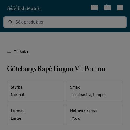
Snabbval
Varukorg
Sök produkter
Tillbaka
Göteborgs Rapé Lingon Vit Portion
Styrka
Smak
Normal
Tobaksnära, Lingon
Format
Nettovikt/dosa
Large
17.6 g