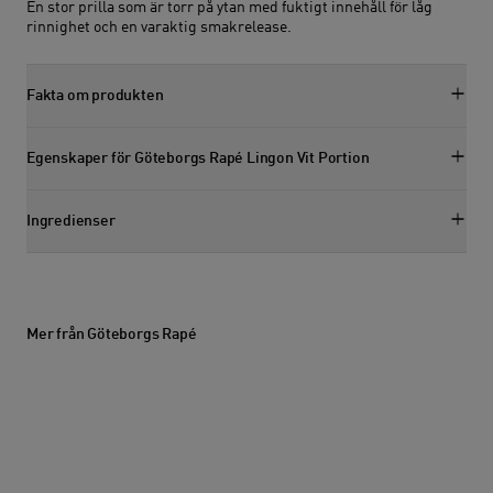
En stor prilla som är torr på ytan med fuktigt innehåll för låg
rinnighet och en varaktig smakrelease.
Fakta om produkten
Visa faktasektion
Egenskaper för Göteborgs Rapé Lingon Vit Portion
Visa egenskapssektion
Ingredienser
Visa ingredienssektion
Mer från Göteborgs Rapé