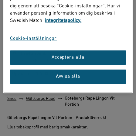
dig genom att besöka ”Cookie-inställningar”. Hur vi
använder personlig information om dig beskrivs i
Lagerstatus
Swedish Match
integritetspolicy.
Webblager
Cookie-inställningar
I lager online
Handla i butik
Acceptera alla
Kolla lagerstatus i din butik
Lagerstatus senast uppdaterad:
Uppdaterad
2026-08-07
12:06
Avvisa alla
Göteborgs Rapé Lingon Vit
Snus
Göteborgs Rapé
Portion
Göteborgs Rapé Lingon Vit Portion - Produktöversikt
Ljus tobaksprofil med bärig smakkaraktär.