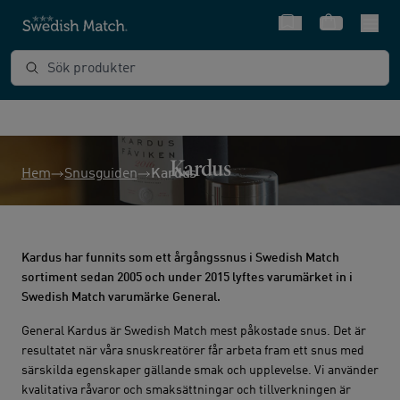
Snabbval
Varukorg
Sök produkter
Kardus
Hem
Snusguiden
Kardus
Kardus har funnits som ett årgångssnus i Swedish Match
sortiment sedan 2005 och under 2015 lyftes varumärket in i
Swedish Match varumärke General.
General Kardus är Swedish Match mest påkostade snus. Det är
resultatet när våra snuskreatörer får arbeta fram ett snus med
särskilda egenskaper gällande smak och upplevelse. Vi använder
kvalitativa råvaror och smaksättningar och tillverkningen är