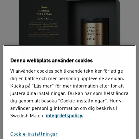
Denna webbplats använder cookies
Vi använder cookies och liknande tekniker för att ge
dig en bättre och mer personlig upplevelse av sidan.
Klicka på ”Läs mer” för mer information eller för att
justera dina inställningar. Du kan när som helst ändra
Ordet kardus kommer från franskans ”cartouche” och
dig genom att besöka ”Cookie-inställningar”. Hur vi
härstammar från karduspapper, som är ett enklare och grovt
använder personlig information om dig beskrivs i
omslagspapper som började brukas redan på 1600-talet.
Swedish Match
integritetspolicy.
Papperspaketen, så kallade karduser, var alltid fyrkantiga och
användes tidigare bland annat för att förpacka just snus, men
Cookie-inställningar
även tändstickor, krut och hagel.