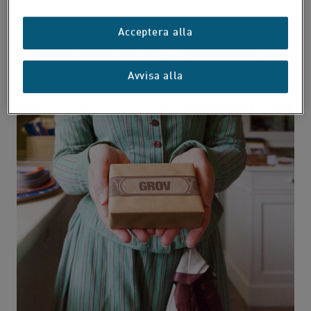
Kardusförpackningarna hade ofta ett sigill som förslutning och
Acceptera alla
vägde 250 gram. Varför de vägde just 250 gram hör samman med
det gamla viktmåttet ett halvt skålpund, som var en vanlig
mängd att köpa snus för. När portionsdosorna blev allt mer
Avvisa alla
vanliga på marknaden försvann förpackningen.