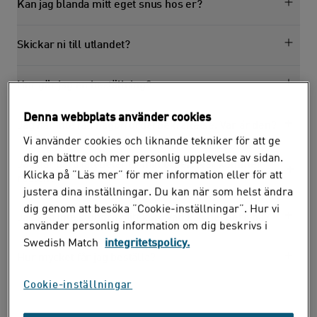
Kan jag blanda mitt eget snus hos er?
Skickar ni till utlandet?
Hur gör jag en beställning?
Denna webbplats använder cookies
Jag har inte fått någon orderbekräftelse. Var är den?
Vi använder cookies och liknande tekniker för att ge
dig en bättre och mer personlig upplevelse av sidan.
Jag har bara fått delar av min order. När kommer
Klicka på ”Läs mer” för mer information eller för att
resten?
justera dina inställningar. Du kan när som helst ändra
dig genom att besöka ”Cookie-inställningar”. Hur vi
Jag kan inte slutföra mitt köp. Vad kan det bero på?
använder personlig information om dig beskrivs i
Swedish Match
integritetspolicy.
Hur mycket får jag beställa?
Cookie-inställningar