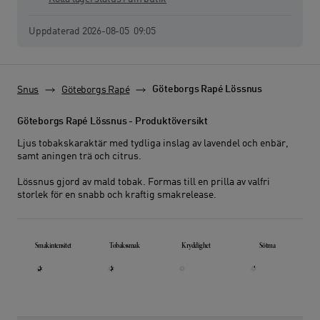
Lagerstatus senast uppdaterad:
Uppdaterad
2026-08-05
09:05
Göteborgs Rapé Lössnus
Snus
Göteborgs Rapé
Göteborgs Rapé Lössnus - Produktöversikt
Ljus tobakskaraktär med tydliga inslag av lavendel och enbär,
samt aningen trä och citrus.
Lössnus gjord av mald tobak. Formas till en prilla av valfri
storlek för en snabb och kraftig smakrelease.
Smakprofil
Smakintensitet
Tobakssmak
Kryddighet
Sötma
Smakintensitet: 5 av 8. Smakprofil för smakintensite
Tobakssmak: 4 av 8. Smakprofil för tob
Kryddighet: 0 av 8. Smakprof
Sötma: 1 av 8. 