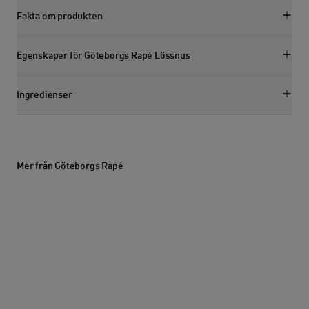
Fakta om produkten
Visa faktasektion
Egenskaper för Göteborgs Rapé Lössnus
Visa egenskapssektion
Ingredienser
Visa ingredienssektion
Mer från Göteborgs Rapé