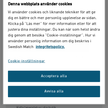
Denna webbplats använder cookies
50-pack
(55,18 kr /
dosa
)
2 759 kr
Vi använder cookies och liknande tekniker för att ge
dig en bättre och mer personlig upplevelse av sidan.
Klicka på ”Läs mer” för mer information eller för att
Bevaka produkt
justera dina inställningar. Du kan när som helst ändra
dig genom att besöka ”Cookie-inställningar”. Hur vi
använder personlig information om dig beskrivs i
Swedish Match
integritetspolicy.
Swedish Match hanterar dina uppgifter i enlighet med vår
Cookie-inställningar
information om personuppgifter
Lagerstatus
Acceptera alla
Bevaka
Webblager
Tillfälligt slut i lager
Avvisa alla
Handla i butik
Kolla lagerstatus i din butik