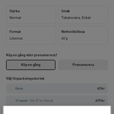
Styrka
Smak
Normal
Tobaksnära, Enbär
Format
Nettovikt/dosa
Lössnus
42 g
Köp en gång eller prenumerera?
Köp en gång
Prenumerera
Välj förpackningsstorlek
Dosa
63 kr
11-pack
(56,27 kr /
dosa
)
619 kr
30-pack
(55,97 kr /
dosa
)
1 679 kr