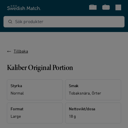
Snabbval
Varukorg
Sök produkter
Tillbaka
Kaliber Original Portion
Styrka
Smak
Normal
Tobaksnära, Örter
Format
Nettovikt/dosa
Large
18 g