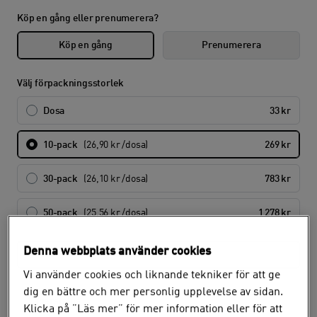
Köp en gång eller prenumerera?
Köp en gång
Prenumerera
Välj förpackningsstorlek
Dosa
33 kr
10-pack
(26,90 kr /dosa)
269 kr
30-pack
(26,10 kr /dosa)
783 kr
50-pack
(25,56 kr /dosa)
1 278 kr
Denna webbplats använder cookies
Hämta i butik
Vi använder cookies och liknande tekniker för att ge
dig en bättre och mer personlig upplevelse av sidan.
Lagerstatus
Klicka på ”Läs mer” för mer information eller för att