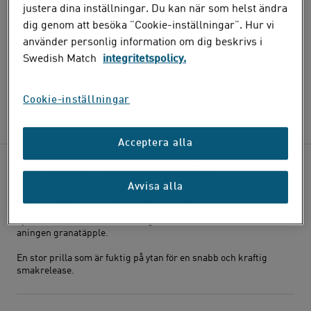
justera dina inställningar. Du kan när som helst ändra
Webblager
dig genom att besöka ”Cookie-inställningar”. Hur vi
I lager online
använder personlig information om dig beskrivs i
Swedish Match
integritetspolicy.
Handla i butik
Kolla lagerstatus i din butik
Cookie-inställningar
Lagerstatus senast uppdaterad:
Uppdaterad
2026-08-05
09:07
Acceptera alla
Kaliber Original Portion
Snus
Kaliber
Avvisa alla
Kaliber Original Portion - Produktöversikt
Ljus tobakskaraktär med inslag av örter och citrus, samt
aningen granatäpple.
En stor prilla som är fuktig på ytan för en snabb och kraftig
smakrelease.