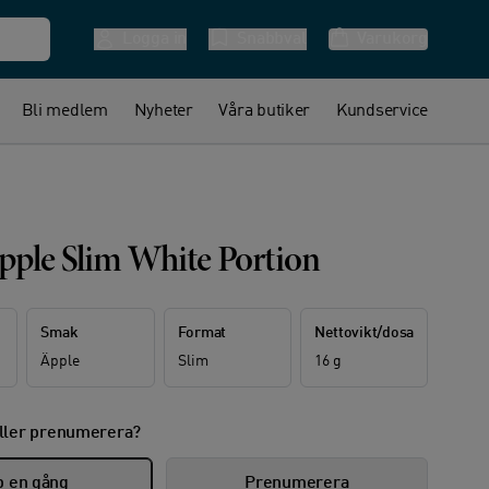
Logga in
Snabbval
Varukorg
Bli medlem
Nyheter
Våra butiker
Kundservice
pple Slim White Portion
Smak
Format
Nettovikt/dosa
Äpple
Slim
16 g
ller prenumerera?
 en gång
Prenumerera