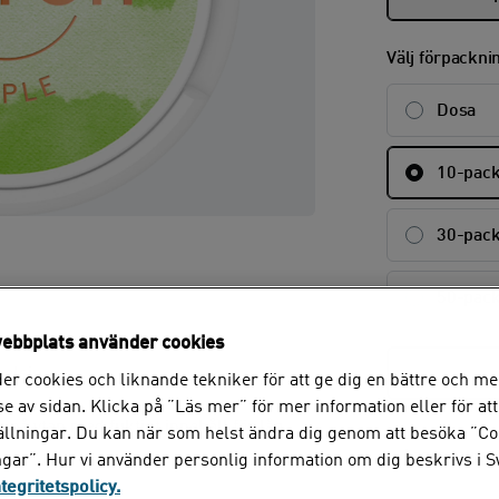
Välj förpackni
Dosa
10-pac
30-pac
50-pac
ebbplats använder cookies
elsin.
er cookies och liknande tekniker för att ge dig en bättre och me
e av sidan. Klicka på ”Läs mer” för mer information eller för att
på ytan med fuktigt innehåll för låg
tällningar. Du kan när som helst ändra dig genom att besöka ”Co
Lagerstatus
ngar”. Hur vi använder personlig information om dig beskrivs i 
ntegritetspolicy.