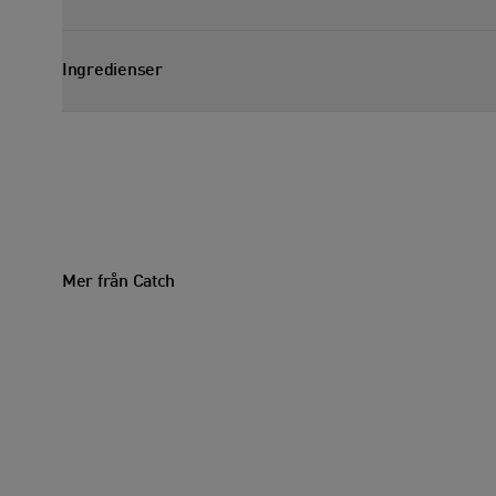
Visa egenskapssektion
Ingredienser
Visa ingredienssektion
Mer från Catch