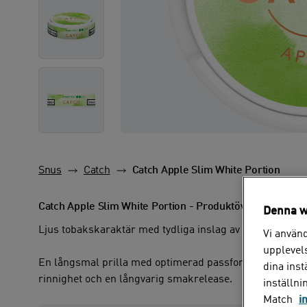
Catch Apple Slim White Portion
Snus
Catch
Catch Apple Slim White Portion - Produktöversikt
Denna w
Ljus tobakskaraktär med tydliga inslag av äpplen och ap
Vi använd
upplevels
En långsmal prilla med optimerad passform som är torr 
dina ins
rinnighet och en långvarig smakrelease.
inställni
Match
i