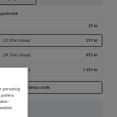
ngsstorlek
39 kr
k
(31,90 kr /dosa)
319 kr
k
(29,10 kr /dosa)
873 kr
k
(29,10 kr /dosa)
1 455 kr
Hämta i butik
r personlig
 justera
okie-
Swedish