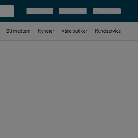
Logga in
Snabbval
Varukorg
Bli medlem
Nyheter
Våra butiker
Kundservice