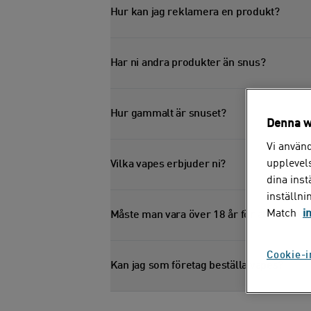
Hur kan jag reklamera en produkt?
Har ni andra produkter än snus?
Hur gammalt är snuset?
Denna w
Vi använd
upplevels
Vilka vapes erbjuder ni?
dina ins
inställni
Match
i
Måste man vara över 18 år för att köpa v
Cookie-i
Kan jag som företag beställa vapes?