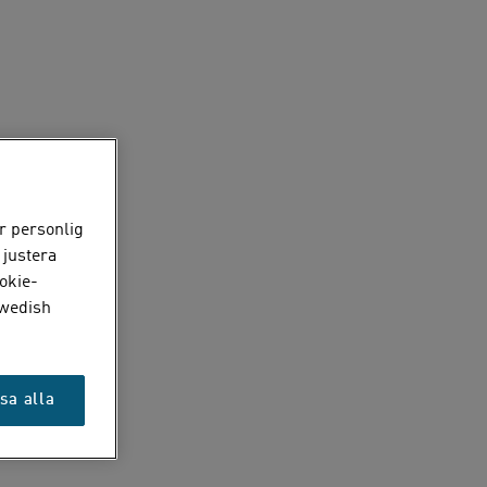
r personlig
 justera
okie-
Swedish
sa alla