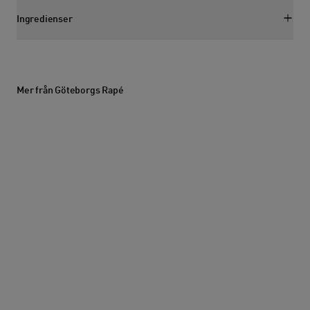
Ingredienser
Visa ingredienssektion
Mer från Göteborgs Rapé