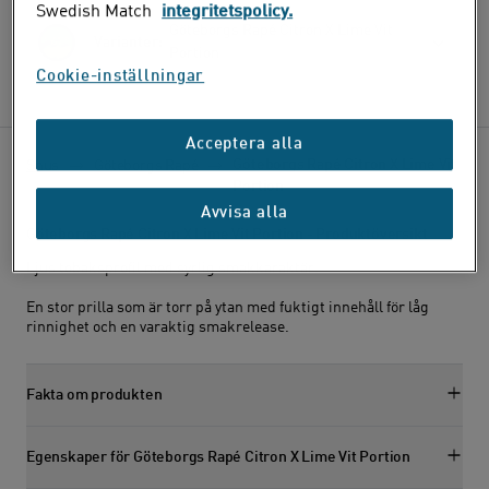
Swedish Match
integritetspolicy.
Göteborgs Rapé Citron X Lime Vit
Varianter:
Portion
Cookie-inställningar
Acceptera alla
Göteborgs Rapé Citron X Lime Vit
Snus
Göteborgs Rapé
Portion
Avvisa alla
Göteborgs Rapé Citron X Lime Vit Portion - Produktöversikt
Ljus tobaksprofil med syrlig smakkaraktär.
En stor prilla som är torr på ytan med fuktigt innehåll för låg
rinnighet och en varaktig smakrelease.
Fakta om produkten
Visa faktasektion
Egenskaper för Göteborgs Rapé Citron X Lime Vit Portion
Visa egenskapssektion