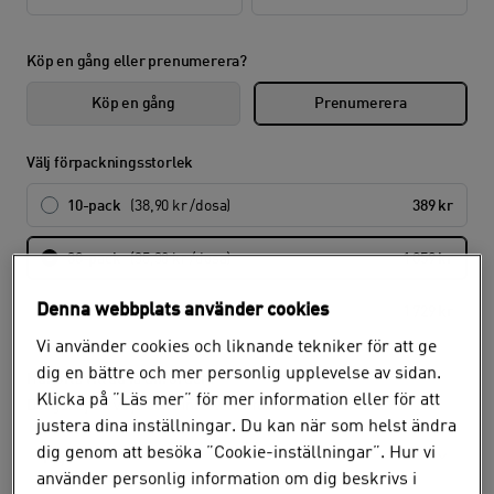
Köp en gång eller prenumerera?
Köp en gång
Prenumerera
Välj förpackningsstorlek
10-pack
(38,90 kr /dosa)
389 kr
30-pack
(35,30 kr /dosa)
1 059 kr
Denna webbplats använder cookies
50-pack
(34,58 kr /dosa)
1 729 kr
Vi använder cookies och liknande tekniker för att ge
dig en bättre och mer personlig upplevelse av sidan.
Hur ofta vill du få din order?
Klicka på ”Läs mer” för mer information eller för att
Det går ej att välja olika intervaller för olika produkter.
justera dina inställningar. Du kan när som helst ändra
dig genom att besöka ”Cookie-inställningar”. Hur vi
Välj
använder personlig information om dig beskrivs i