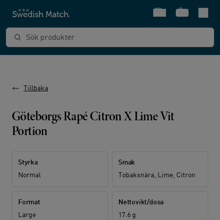
Snabbval
Varukorg
Sök produkter
Tillbaka
Göteborgs Rapé Citron X Lime Vit
Portion
Styrka
Smak
Normal
Tobaksnära, Lime, Citron
Format
Nettovikt/dosa
Large
17.6 g