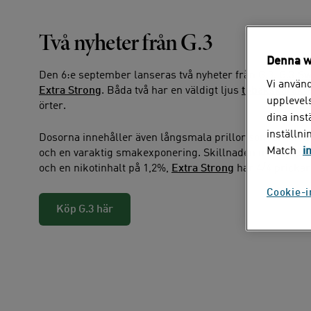
Två nyheter från G.3
Denna w
Den 6:e september lanseras två nyheter från G.3.
G.3 S
Vi använd
Extra Strong
. Båda två har en väldigt ljus
tobakskarakt
upplevels
örter.
dina ins
inställni
Dosorna innehåller även långsmala prillor som är torra p
Match
i
och en varaktig smakexponering. Skillnaden mellan pr
och en nikotinhalt på 1,2%,
Extra Strong
har 4/4 prickar
Cookie-i
Köp G.3 här