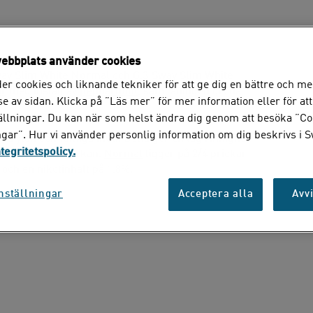
ebbplats använder cookies
way Slim White Normal
och
G.3 Sway Slim White
er cookies och liknande tekniker för att ge dig en bättre och me
är
med inslag av
pepparmint
, samt aningen gröna
e av sidan. Klicka på ”Läs mer” för mer information eller för att
tällningar. Du kan när som helst ändra dig genom att besöka ”Co
ngar”. Hur vi använder personlig information om dig beskrivs i 
å ytan och fuktiga inuti. Detta ger en låg rinnighet
ntegritetspolicy.
odukterna är styrkan.
Normal
ligger på 2/4 prickar
 och en nikotinhalt på 1,8%.
nställningar
Acceptera alla
Avvi