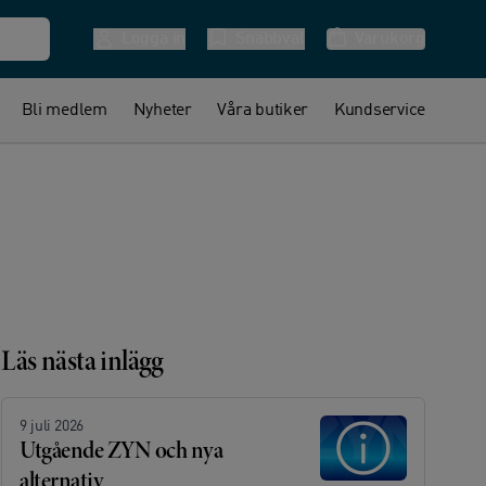
Logga in
Snabbval
Varukorg
Bli medlem
Nyheter
Våra butiker
Kundservice
Läs nästa inlägg
9 juli 2026
Utgående ZYN och nya
alternativ