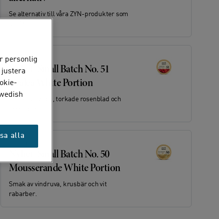
Se alternativ till våra ZYN-produkter som
utgår.
15 juli 2026
r personlig
Nyhet: Small Batch No. 51
 justera
Azalea White Portion
okie-
Swedish
Smak av azalea, torkade rosenblad och
aroniabär.
sa alla
16 maj 2026
Nyhet: Small Batch No. 50
Mousserande White Portion
Smak av vindruva, krusbär och vit
rabarber.