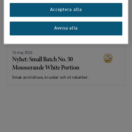
15 juli 2026
Nyhet: Small Batch No. 51 Azalea
Acceptera alla
White Portion
Smak av azalea, torkade rosenblad och
Avvisa alla
aroniabär.
16 maj 2026
Nyhet: Small Batch No. 50
Mousserande White Portion
Smak av vindruva, krusbär och vit rabarber.