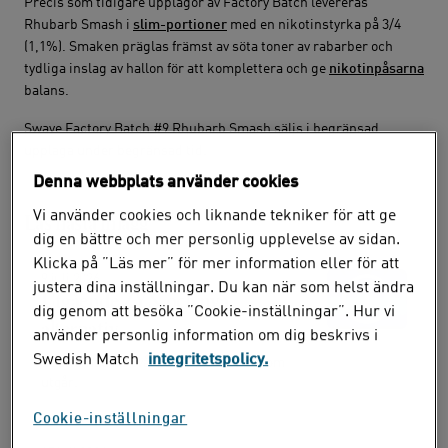
Precis som tidigare upplagor av Factory Batch levereras
Rhubarb Smash i
slim-portioner
med en nikotinstyrka på 3/4
(1,1%). Smaken präglas främst av söta toner av rabarber och
tydliga inslag av hallon för att komplettera och ge
nikotinpåsarna
balans.
Swave Factory Batch #9 Rhubarb Smash säljs i begränsad
upplaga under begränsad tid.
Denna webbplats använder cookies
Vi använder cookies och liknande tekniker för att ge
Läs nästa inlägg
dig en bättre och mer personlig upplevelse av sidan.
Klicka på ”Läs mer” för mer information eller för att
9 juli 2026
justera dina inställningar. Du kan när som helst ändra
Utgående ZYN och nya
dig genom att besöka ”Cookie-inställningar”. Hur vi
alternativ
använder personlig information om dig beskrivs i
Swedish Match
integritetspolicy.
Se alternativ till våra ZYN-produkter som
utgår.
Cookie-inställningar