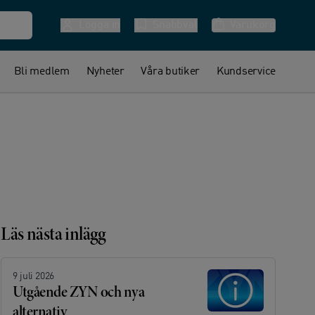
Logga in
Snabbval
Varukorg
Bli medlem
Nyheter
Våra butiker
Kundservice
Läs nästa inlägg
9 juli 2026
Utgående ZYN och nya
alternativ