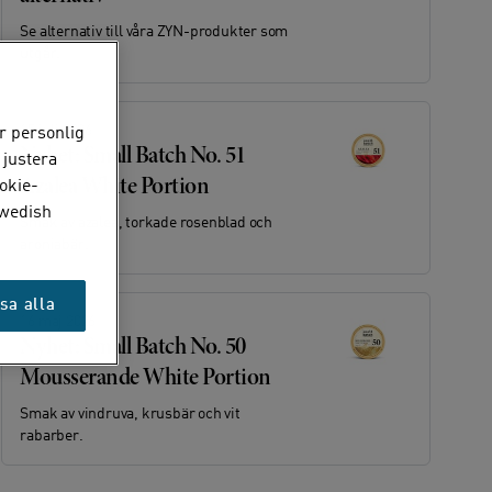
Se alternativ till våra ZYN-produkter som
utgår.
15 juli 2026
r personlig
Nyhet: Small Batch No. 51
 justera
Azalea White Portion
okie-
Swedish
Smak av azalea, torkade rosenblad och
aroniabär.
sa alla
16 maj 2026
Nyhet: Small Batch No. 50
Mousserande White Portion
Smak av vindruva, krusbär och vit
rabarber.