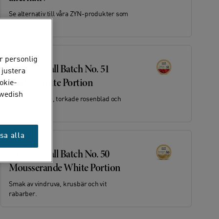
Se alternativ till våra ZYN-produkter som
utgår.
15 juli 2026
r personlig
Nyhet: Small Batch No. 51
 justera
Azalea White Portion
okie-
Swedish
Smak av azalea, torkade rosenblad och
aroniabär.
sa alla
16 maj 2026
Nyhet: Small Batch No. 50
Mousserande White Portion
Smak av vindruva, krusbär och vit
rabarber.