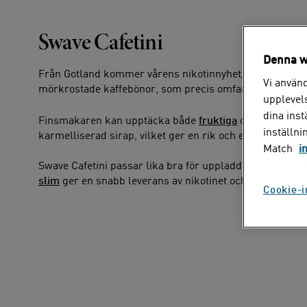
Swave Cafetini
Denna w
Från Gotland kommer vårens nikotinnyhet, Swave Cafetin
Vi använd
mörkrostade kaffebönor, som precis omfamnats av hett 
upplevels
dina ins
Finsmakaren kan upptäcka både
fruktiga
och kryddiga 
inställni
karmelliserad sirap, vilket ger en rik och elegant kän
Match
i
Swave Cafetini passar lika bra för uppladdning som av
slim
ger en snabb leverans av nikotinet och långvarig sm
Cookie-i