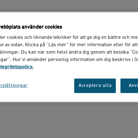
ebbplats använder cookies
i. Smaken är fyllig och för tankarna till nymalda
er cookies och liknande tekniker för att ge dig en bättre och me
gotländskt vatten.
e av sidan. Klicka på ”Läs mer” för mer information eller för att
tällningar. Du kan när som helst ändra dig genom att besöka ”Co
toner. Upplevelsen rundas av med en nyans av
ngar”. Hur vi använder personlig information om dig beskrivs i 
sla samtidigt som det piggar upp smaklökarna.
ntegritetspolicy.
koppling. De
tobaksfria nikotinpåsarna
i
formatet
ak utan att rinna.
nställningar
Acceptera alla
Avvi