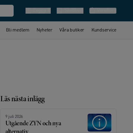
Logga in
Snabbval
Varukorg
Bli medlem
Nyheter
Våra butiker
Kundservice
Läs nästa inlägg
9 juli 2026
Utgående ZYN och nya
alternativ