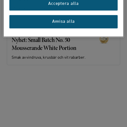
Acceptera alla
Smak av azalea, torkade rosenblad och
aroniabär.
Avvisa alla
16 maj 2026
Nyhet: Small Batch No. 50
Mousserande White Portion
Smak av vindruva, krusbär och vit rabarber.