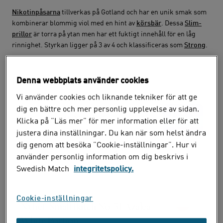
Nikotinpåsarna
tillverkas på Gotland och har en unik smak som
kombinerar blommig viol med en hint av
körsbär
. Dessa
Slim-
prillor
är torra på ytan men har ett fuktigt innehåll för en låg
rinnighet. Styrkan ligger på 3 av 4 och klassificeras som
Strong
.
Läs nästa inlägg
Denna webbplats använder cookies
Vi använder cookies och liknande tekniker för att ge
9 juli 2026
dig en bättre och mer personlig upplevelse av sidan.
Utgående ZYN och nya
Klicka på ”Läs mer” för mer information eller för att
alternativ
justera dina inställningar. Du kan när som helst ändra
dig genom att besöka ”Cookie-inställningar”. Hur vi
Se alternativ till våra ZYN-produkter som
använder personlig information om dig beskrivs i
utgår.
Swedish Match
integritetspolicy.
15 juli 2026
Cookie-inställningar
Nyhet: Small Batch No. 51 Azalea
White Portion