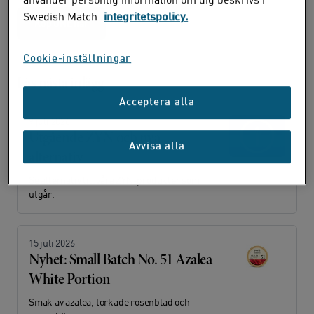
använder personlig information om dig beskrivs i
Swedish Match
integritetspolicy.
Köp ONE här
Cookie-inställningar
Läs nästa inlägg
Acceptera alla
9 juli 2026
Utgående ZYN och nya
Avvisa alla
alternativ
Se alternativ till våra ZYN-produkter som
utgår.
15 juli 2026
Nyhet: Small Batch No. 51 Azalea
White Portion
Smak av azalea, torkade rosenblad och