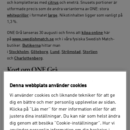
och kompletteras med
citrus
och eneträ. Snusets portioner är
utformade precis som de andra varianterna av ONE: stora
whiteprillor
i formatet
large
. Nikotinhalten ligger som vanligt på
1,3 %.
ONE Grå lanseras 30 augusti och finns att
köpa online
här
på
www.swedishmatch.se
och i våra fysiska Swedish Match-
butiker.
Butikerna
hittar man
i
Stockholm
,
Göteborg
,
Lund
,
Strömstad
,
Storlien
och
Charlottenberg
.
Kort om ONE Grå
Smak:
Granskott, äpple, citrus och eneträ
Denna webbplats använder cookies
Typ:
White Portion
Vi använder cookies och liknande tekniker för att ge
Format:
Large
dig en bättre och mer personlig upplevelse av sidan.
Antal prillor/dosa:
20 stycken
Klicka på ”Läs mer” för mer information eller för att
Nikotinhalt:
1,3 %
justera dina inställningar. Du kan när som helst ändra
Vikt/portion:
1 gram
dig genom att besöka ”Cookie-inställningar”. Hur vi