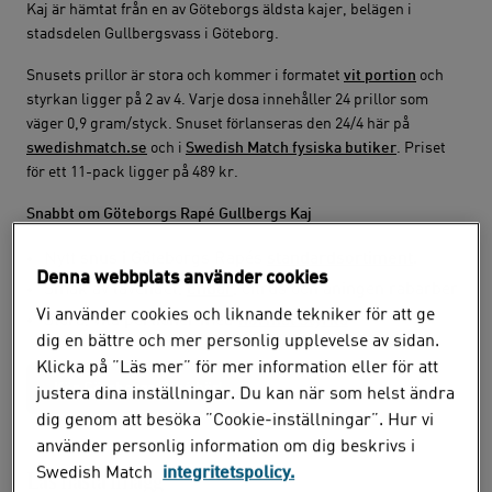
Kaj är hämtat från en av Göteborgs äldsta kajer, belägen i
stadsdelen Gullbergsvass i Göteborg.
Snusets prillor är stora och kommer i formatet
vit portion
och
styrkan ligger på 2 av 4. Varje dosa innehåller 24 prillor som
väger 0,9 gram/styck. Snuset förlanseras den 24/4 här på
swedishmatch.se
och i
Swedish Match fysiska butiker
. Priset
för ett 11-pack ligger på 489 kr.
Snabbt om Göteborgs Rapé Gullbergs Kaj
Nytt snus i Göteborgs Rapés
standardsortiment
.
Denna webbplats använder cookies
Smak av lavendel,
enbär
, citrus och aningen rabarber
Vi använder cookies och liknande tekniker för att ge
Stora, vita portioner med
normal styrka
dig en bättre och mer personlig upplevelse av sidan.
Klicka på ”Läs mer” för mer information eller för att
Köp Göteborgs Rapé här!
justera dina inställningar. Du kan när som helst ändra
dig genom att besöka ”Cookie-inställningar”. Hur vi
använder personlig information om dig beskrivs i
Swedish Match
integritetspolicy.
Läs nästa inlägg