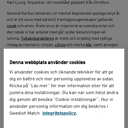
Karl Ljung, förpackat i ett munblåst glaskärl från Orrefors.
General Kardus lanseras i en mycket begränsad upplaga varje år
och är ett snus med särskilt framtagna egenskaper gällande
smak
och arom. Årets snus är inspirerat av svenska örter och
den tobak vi har arbetat med går under beteckningen all
lamina.
Tobakskaraktären
är mörk och kryddig med tydliga
inslag av rosmarin, timjan,
citrus
och mörka
bär
, samt aningen
granskog.
General Kardus Spring 2018 säljs i en upplaga om 1000 st och
Denna webbplats använder cookies
säljs här på
swedishmatch.se
och i våra egna
Swedish Match-
Vi använder cookies och liknande tekniker för att ge
butiker
.
dig en bättre och mer personlig upplevelse av sidan.
Klicka på ”Läs mer” för mer information eller för att
justera dina inställningar. Du kan när som helst ändra
Läs nästa inlägg
dig genom att besöka ”Cookie-inställningar”. Hur vi
använder personlig information om dig beskrivs i
9 juli 2026
Swedish Match
integritetspolicy.
Utgående ZYN och nya
alternativ