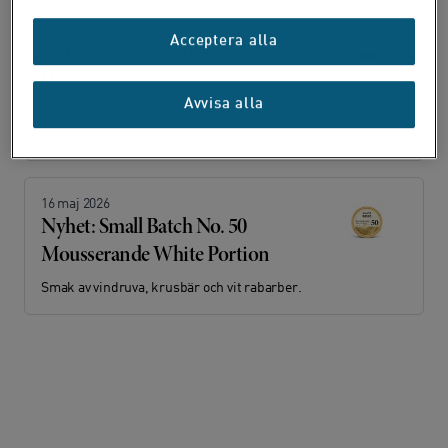
15 juli 2026
Acceptera alla
Nyhet: Small Batch No. 51 Azalea
White Portion
Avvisa alla
Smak av azalea, torkade rosenblad och
aroniabär.
16 maj 2026
Nyhet: Small Batch No. 50
Mousserande White Portion
Smak av vindruva, krusbär och vit rabarber.