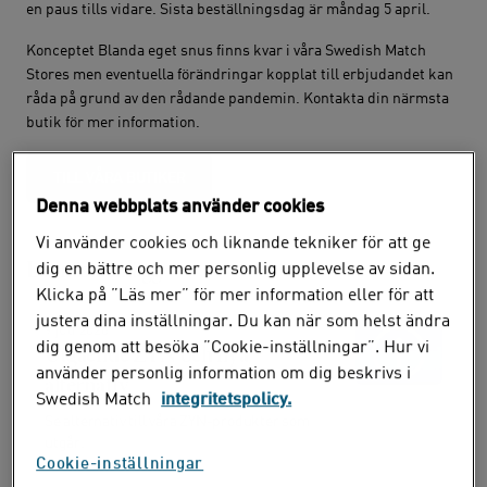
en paus tills vidare. Sista beställningsdag är måndag 5 april.
Konceptet Blanda eget snus finns kvar i våra Swedish Match
Stores men eventuella förändringar kopplat till erbjudandet kan
råda på grund av den rådande pandemin. Kontakta din närmsta
butik för mer information.
TILL VÅRA BUTIKER
Denna webbplats använder cookies
Vi använder cookies och liknande tekniker för att ge
Läs nästa inlägg
dig en bättre och mer personlig upplevelse av sidan.
Klicka på ”Läs mer” för mer information eller för att
justera dina inställningar. Du kan när som helst ändra
9 juli 2026
dig genom att besöka ”Cookie-inställningar”. Hur vi
Utgående ZYN och nya
använder personlig information om dig beskrivs i
alternativ
Swedish Match
integritetspolicy.
Se alternativ till våra ZYN-produkter som
utgår.
Cookie-inställningar