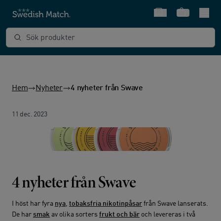
Snabbval
Varukorg
Sök produkter
Hem
Nyheter
4 nyheter från Swave
11 dec. 2023
­­4 nyheter från Swave
I höst har fyra
nya
,
tobaksfria nikotinpåsar
från Swave lanserats.
De har
smak
av olika sorters
frukt och bär
och levereras i två