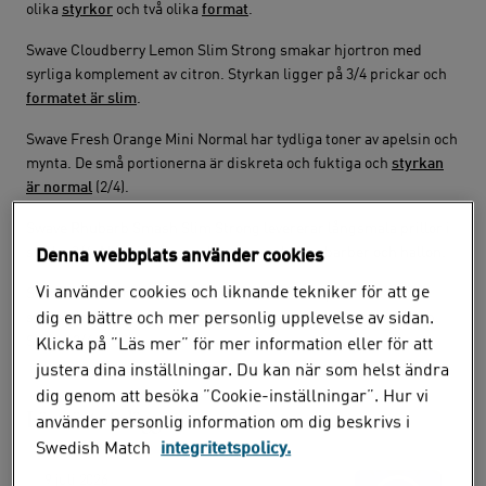
olika
styrkor
och två olika
format
.
Swave Cloudberry Lemon Slim Strong smakar hjortron med
syrliga komplement av citron. Styrkan ligger på 3/4 prickar och
formatet är slim
.
Swave Fresh Orange Mini Normal har tydliga toner av apelsin och
mynta. De små portionerna är diskreta och fuktiga och
styrkan
är normal
(2/4).
Swave Rhubarb Smash Slim Strong levererar långsmala prillor i
styrka 3/4. Nikotinpåsarna har en smak av rabarber och hallon.
Denna webbplats använder cookies
Vi använder cookies och liknande tekniker för att ge
Swave Mixed Fruits Mini Normal har fler komponenter i
smakbilden. Till exempel hallon, jordgubbe, melon och citron.
dig en bättre och mer personlig upplevelse av sidan.
Styrka 2/4.
Klicka på ”Läs mer” för mer information eller för att
justera dina inställningar. Du kan när som helst ändra
dig genom att besöka ”Cookie-inställningar”. Hur vi
Läs nästa inlägg
använder personlig information om dig beskrivs i
Swedish Match
integritetspolicy.
9 juli 2026