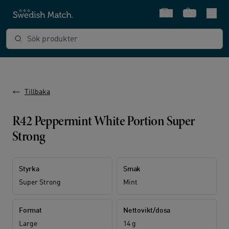
Snabbval
Varukorg
Sök produkter
Tillbaka
R42 Peppermint White Portion Super
Strong
Styrka
Smak
Super Strong
Mint
Format
Nettovikt/dosa
Large
14 g