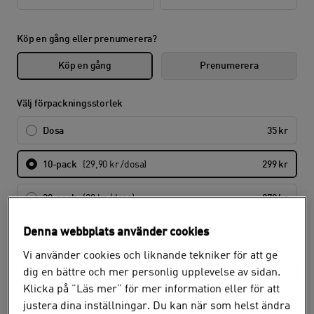
Köp en gång eller prenumerera?
Köp en gång
Prenumerera
Välj förpackningsstorlek
Dosa
35 kr
10-pack
(29,90 kr /dosa)
299 kr
30-pack
(29 kr /dosa)
870 kr
Denna webbplats använder cookies
50-pack
(28,40 kr /dosa)
1 420 kr
Vi använder cookies och liknande tekniker för att ge
dig en bättre och mer personlig upplevelse av sidan.
Hämta i butik
Klicka på ”Läs mer” för mer information eller för att
justera dina inställningar. Du kan när som helst ändra