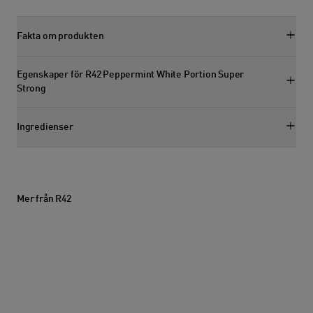
Fakta om produkten
Visa faktasektion
Egenskaper för R42 Peppermint White Portion Super
Visa egenskapssektion
Strong
Ingredienser
Visa ingredienssektion
Mer från R42