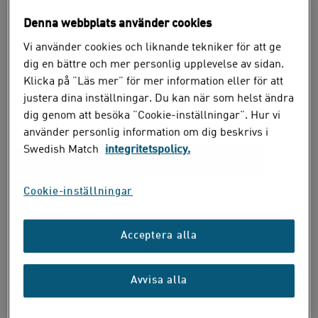
30-pack
(47,43 kr /
dosa
)
1 423 kr
Denna webbplats använder cookies
Vi använder cookies och liknande tekniker för att ge
50-pack
(46,46 kr /
dosa
)
2 323 kr
dig en bättre och mer personlig upplevelse av sidan.
Klicka på ”Läs mer” för mer information eller för att
Bevaka produkt
justera dina inställningar. Du kan när som helst ändra
dig genom att besöka ”Cookie-inställningar”. Hur vi
använder personlig information om dig beskrivs i
Swedish Match
integritetspolicy.
Swedish Match hanterar dina uppgifter i enlighet med vår
Cookie-inställningar
information om personuppgifter
Acceptera alla
Lagerstatus
Bevaka
Webblager
Avvisa alla
Tillfälligt slut i lager