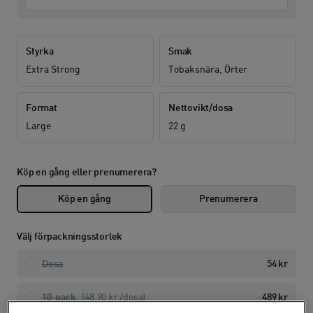
Styrka
Smak
Extra Strong
Tobaksnära, Örter
Format
Nettovikt/dosa
Large
22 g
Köp en gång eller prenumerera?
Köp en gång
Prenumerera
Välj förpackningsstorlek
Dosa
54 kr
10-pack
(48,90 kr /
dosa
)
489 kr