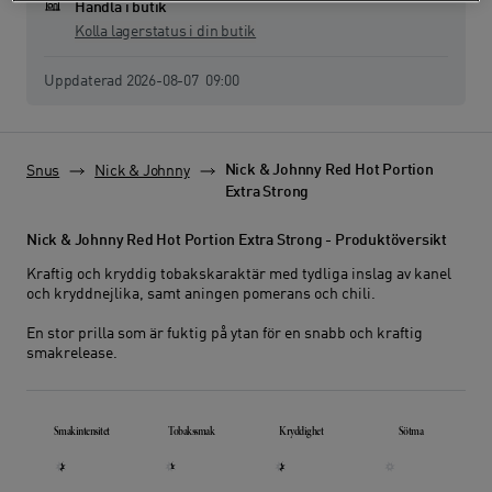
Handla i butik
Kolla lagerstatus i din butik
Lagerstatus senast uppdaterad:
Uppdaterad
2026-08-07
09:00
Nick & Johnny Red Hot Portion
Snus
Nick & Johnny
Extra Strong
Nick & Johnny Red Hot Portion Extra Strong - Produktöversikt
Kraftig och kryddig tobakskaraktär med tydliga inslag av kanel
och kryddnejlika, samt aningen pomerans och chili.
En stor prilla som är fuktig på ytan för en snabb och kraftig
smakrelease.
Smakprofil
Smakintensitet
Tobakssmak
Kryddighet
Sötma