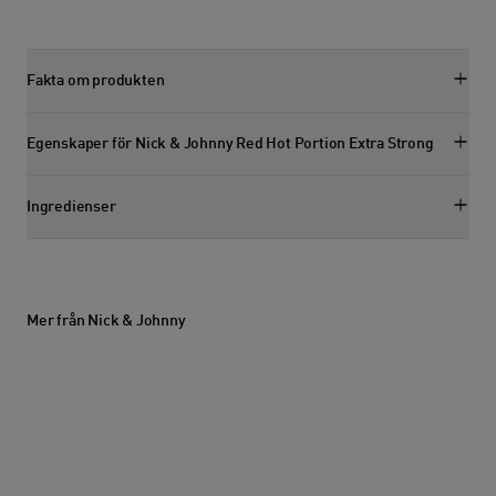
Smakintensitet: 4 av 8. Smakprofil för smakintensite
Tobakssmak: 3 av 8. Smakprofil för tob
Kryddighet: 4 av 8. Smakprof
Sötma: 0 av 8. 
Fakta om produkten
Visa faktasektion
Egenskaper för Nick & Johnny Red Hot Portion Extra Strong
Visa egenskapssektion
Ingredienser
Visa ingredienssektion
Mer från Nick & Johnny