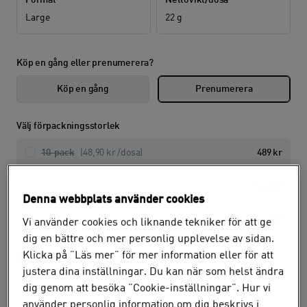
Format
Nettovikt/dosa
Large
22 g
Köp en gång eller prenumerera?
Köp en gång
Prenumerera
Välj förpackningsstorlek
10-pack
(48,90 kr /
dosa
)
489 kr
30-pack
(47,43 kr /
dosa
)
1 423 kr
Denna webbplats använder cookies
50-pack
(46,46 kr /
dosa
)
2 323 kr
Vi använder cookies och liknande tekniker för att ge
dig en bättre och mer personlig upplevelse av sidan.
Klicka på ”Läs mer” för mer information eller för att
Bevaka produkt
justera dina inställningar. Du kan när som helst ändra
dig genom att besöka ”Cookie-inställningar”. Hur vi
använder personlig information om dig beskrivs i