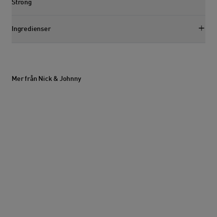
Visa egenskapssektion
Strong
Ingredienser
Visa ingredienssektion
Mer från Nick & Johnny