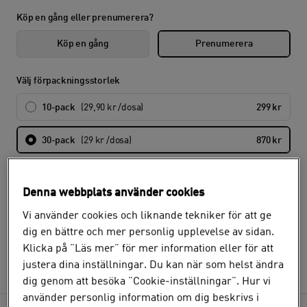
Köp en gång eller prenumerera?
Köp en gång
Prenumerera
Välj förpackningsstorlek
10-pack
(29,90 kr /dosa)
299 kr
30-pack
(29 kr /dosa)
870 kr
50-pack
(28,40 kr /dosa)
1 420 kr
Denna webbplats använder cookies
Vi använder cookies och liknande tekniker för att ge
Hur ofta vill du få din order?
dig en bättre och mer personlig upplevelse av sidan.
Det går ej att välja olika intervaller för olika produkter.
Klicka på ”Läs mer” för mer information eller för att
Välj
justera dina inställningar. Du kan när som helst ändra
dig genom att besöka ”Cookie-inställningar”. Hur vi
använder personlig information om dig beskrivs i