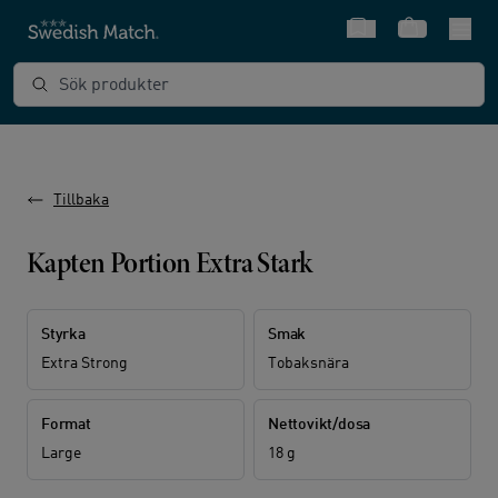
Snabbval
Varukorg
Sök produkter
Tillbaka
Kapten Portion Extra Stark
Styrka
Smak
Extra Strong
Tobaksnära
Format
Nettovikt/dosa
Large
18 g