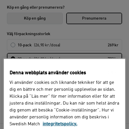
Köp en gång eller prenumerera?
Köp en gång
Prenumerera
Välj förpackningsstorlek
10-pack
(26,90 kr /dosa)
269 kr
30-pack
(26,10 kr /dosa)
783 kr
Denna webbplats använder cookies
50-pack
(25,56 kr /dosa)
1 278 kr
Vi använder cookies och liknande tekniker för att ge
dig en bättre och mer personlig upplevelse av sidan.
Hur ofta vill du få din order?
Klicka på ”Läs mer” för mer information eller för att
Det går ej att välja olika intervaller för olika produkter.
justera dina inställningar. Du kan när som helst ändra
dig genom att besöka ”Cookie-inställningar”. Hur vi
Välj
använder personlig information om dig beskrivs i
Swedish Match
integritetspolicy.