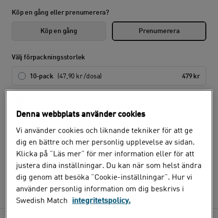
Köp en gång eller prenumerera?
Köp en gång
Prenumerera
Välj förpackningsstorlek
10-pack
(47,90 kr /dosa)
479 kr
30-pack
(46,47 kr /dosa)
1 394 kr
Denna webbplats använder cookies
50-pack
(45,50 kr /dosa)
2 275 kr
Vi använder cookies och liknande tekniker för att ge
dig en bättre och mer personlig upplevelse av sidan.
Hur ofta vill du få din order?
Klicka på ”Läs mer” för mer information eller för att
Det går ej att välja olika intervaller för olika produkter.
justera dina inställningar. Du kan när som helst ändra
dig genom att besöka ”Cookie-inställningar”. Hur vi
Välj
använder personlig information om dig beskrivs i
Swedish Match
integritetspolicy.