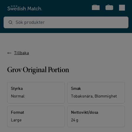
Snabbval
Varukorg
Sök produkter
Tillbaka
Grov Original Portion
Styrka
Smak
Normal
Tobaksnära, Blommighet
Format
Nettovikt/dosa
Large
24 g