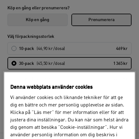
Köp en gång eller prenumerera?
Köp en gång
Prenumerera
Välj förpackningsstorlek
10-pack
(46,90 kr /dosa)
469 kr
30-pack
(45,50 kr /dosa)
1 365 kr
50-pack
(44,56 kr /dosa)
2 228 kr
Denna webbplats använder cookies
Vi använder cookies och liknande tekniker för att ge
Hur ofta vill du få din order?
dig en bättre och mer personlig upplevelse av sidan.
Det går ej att välja olika intervaller för olika produkter.
Klicka på ”Läs mer” för mer information eller för att
Välj
justera dina inställningar. Du kan när som helst ändra
dig genom att besöka ”Cookie-inställningar”. Hur vi
använder personlig information om dig beskrivs i