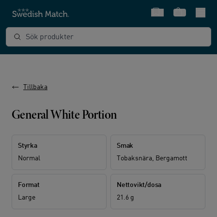
Snabbval
Varukorg
Sök produkter
Tillbaka
General White Portion
Styrka
Smak
Normal
Tobaksnära, Bergamott
Format
Nettovikt/dosa
Large
21.6 g