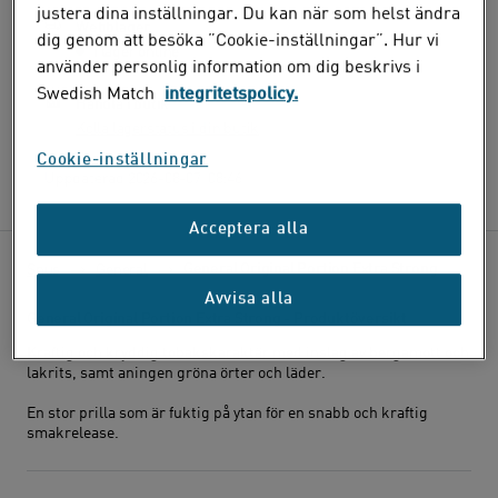
justera dina inställningar. Du kan när som helst ändra
Webblager
dig genom att besöka ”Cookie-inställningar”. Hur vi
I lager online
använder personlig information om dig beskrivs i
Swedish Match
integritetspolicy.
Handla i butik
Kolla lagerstatus i din butik
Cookie-inställningar
Lagerstatus senast uppdaterad:
Uppdaterad
2026-08-07
08:46
Acceptera alla
General Original Portion Extra Strong
Snus
General
Avvisa alla
General Original Portion Extra Strong - Produktöversikt
Kraftig och kryddig tobakskaraktär med inslag av bergamott och
lakrits, samt aningen gröna örter och läder.
En stor prilla som är fuktig på ytan för en snabb och kraftig
smakrelease.