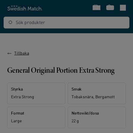
Snabbval
Varukorg
Sök produkter
Tillbaka
General Original Portion Extra Strong
Styrka
Smak
Extra Strong
Tobaksnära, Bergamott
Format
Nettovikt/dosa
Large
22 g