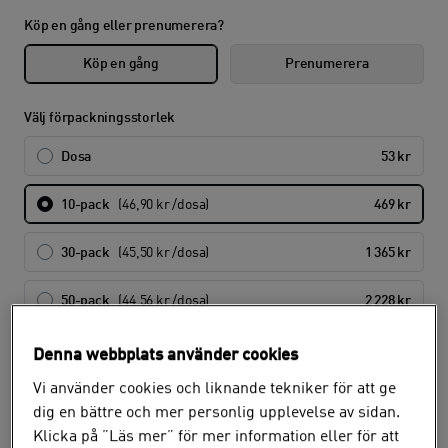
Köp en gång eller prenumerera?
Köp en gång
Prenumerera
Välj förpackningsstorlek
Dosa
53 kr
10-pack
(46,90 kr /dosa)
469 kr
30-pack
(45,50 kr /dosa)
1 365 kr
50-pack
(44,56 kr /dosa)
2 228 kr
Denna webbplats använder cookies
Hämta i butik
Vi använder cookies och liknande tekniker för att ge
dig en bättre och mer personlig upplevelse av sidan.
Lagerstatus
Klicka på ”Läs mer” för mer information eller för att