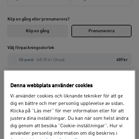
Köp en gång eller prenumerera?
Köp en gång
Prenumerera
Välj förpackningsstorlek
10-pack
(48,90 kr /
dosa
)
489 kr
30-pack
(47,43 kr /
dosa
)
1 423 kr
Denna webbplats använder cookies
50-pack
(46,46 kr /
dosa
)
2 323 kr
Vi använder cookies och liknande tekniker för att ge
dig en bättre och mer personlig upplevelse av sidan.
Bevaka produkt
Klicka på ”Läs mer” för mer information eller för att
justera dina inställningar. Du kan när som helst ändra
dig genom att besöka ”Cookie-inställningar”. Hur vi
använder personlig information om dig beskrivs i