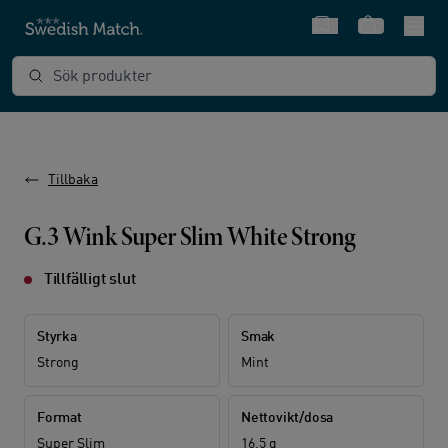
Snabbval
Varukorg
Sök produkter
Tillbaka
G.3 Wink Super Slim White Strong
Tillfälligt slut
Styrka
Smak
Strong
Mint
Format
Nettovikt/dosa
Super Slim
16.5 g