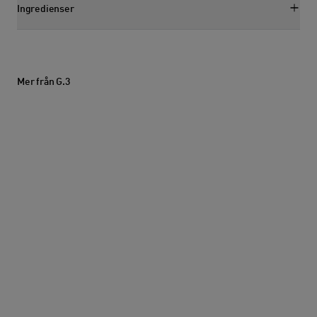
Ingredienser
Visa ingredienssektion
Mer från G.3