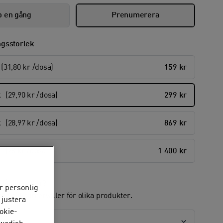
 en gång
Prenumerera
ngsstorlek
(31,80 kr /dosa)
159 kr
k
(29,90 kr /dosa)
299 kr
k
(28,97 kr /dosa)
869 kr
k
(28 kr /dosa)
1 400 kr
u få din order?
r personlig
älja olika intervaller för olika produkter.
 justera
okie-