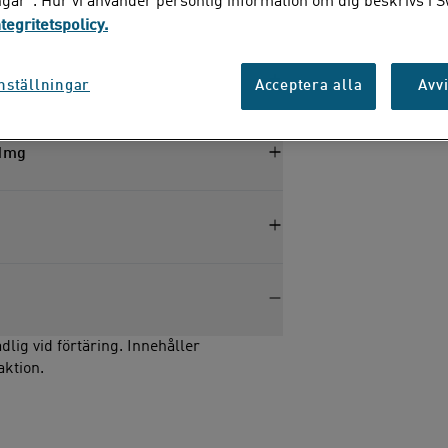
ngar”. Hur vi använder personlig information om dig beskrivs i 
ntegritetspolicy.
nställningar
Acceptera alla
Avvi
11mg
lig vid förtäring. Innehåller
aktion.