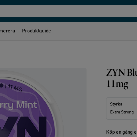
merera
Produktguide
ZYN Blu
11mg
Styrka
Extra Strong
Köp en gång e