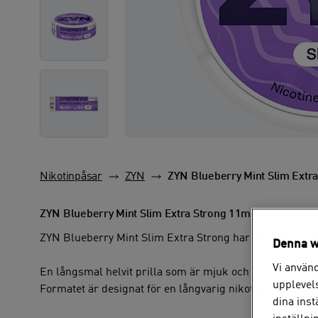
ZYN Blueberry Mint Slim Extr
Nikotinpåsar
ZYN
ZYN Blueberry Mint Slim Extra Strong 11mg - Produktöv
ZYN Blueberry Mint Slim Extra Strong har en smak av b
Denna w
Vi använd
En långsmal helvit prilla som är mjuk och lätt efterbe
upplevels
Formatet är designat för en långvarig nikotin- och smak
dina ins