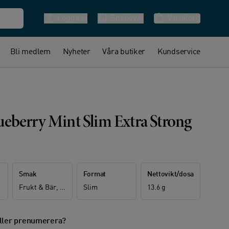
Logga in
Snabbval
Varukorg
Bli medlem
Nyheter
Våra butiker
Kundservice
eberry Mint Slim Extra Strong
Smak
Format
Nettovikt/dosa
Frukt & Bär, Mint
Slim
13.6 g
ller prenumerera?