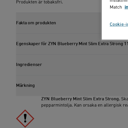
inställni
Produkten är tobaksfri.
Match
i
Fakta om produkten
Cookie-i
Visa faktasektion
Egenskaper för ZYN Blueberry Mint Slim Extra Strong 
Visa egenskapssektion
Ingredienser
Visa ingredienssektion
Märkning
Dölj varningssektion
ZYN Blueberry Mint Slim Extra Strong.
Skad
pepparmintolja. Kan orsaka en allergisk re