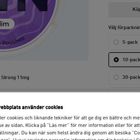
Köp
Välj förpackni
5-pack
10-pac
30-pac
a Strong 11mg
ersikt
50-pac
låbär, mörka bär och mint.
ebbplats använder cookies
Hur ofta vill d
er cookies och liknande tekniker för att ge dig en bättre och me
fuktad för en bekväm munkänsla.
Det går ej att v
e av sidan. Klicka på ”Läs mer” för mer information eller för att
leverans. Styrka 4.
tällningar. Du kan när som helst ändra dig genom att besöka ”Co
Välj