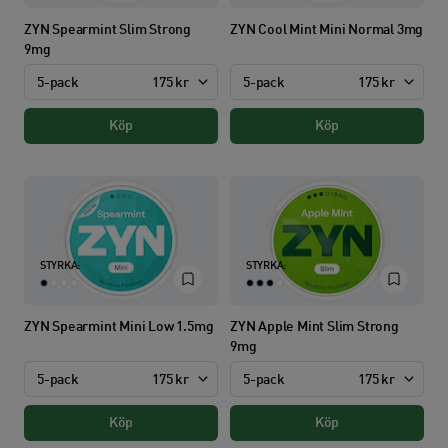
ZYN Spearmint Slim Strong
ZYN Cool Mint Mini Normal 3mg
9mg
5-pack
175 kr
5-pack
175 kr
Köp
Köp
STYRKA:
STYRKA:
ZYN Spearmint Mini Low 1.5mg
ZYN Apple Mint Slim Strong
9mg
5-pack
175 kr
5-pack
175 kr
Köp
Köp