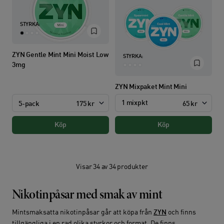
STYRKA:
ZYN Gentle Mint Mini Moist Low
STYRKA:
3mg
ZYN Mixpaket Mint Mini
1 mixpkt
5-pack
175 kr
65 kr
Köp
Köp
Visar 34 av 34 produkter
Nikotinpåsar med smak av mint
Mintsmaksatta nikotinpåsar går att köpa från
ZYN
och finns
tillgängliga i en rad olika styrkor och format. De finns