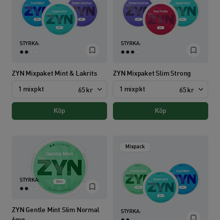
STYRKA:
STYRKA:
ZYN Mixpaket Mint & Lakrits
ZYN Mixpaket Slim Strong
1 mixpkt
1 mixpkt
65 kr
65 kr
Köp
Köp
Mixpack
STYRKA:
ZYN Gentle Mint Slim Normal
STYRKA:
6mg