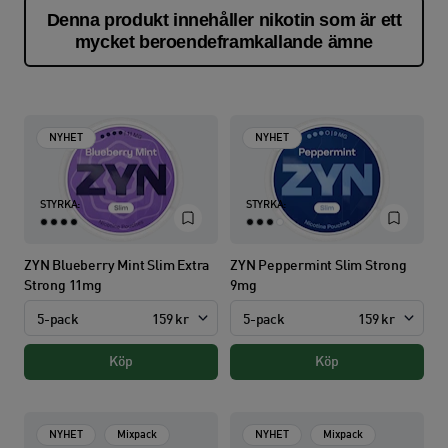
Denna produkt innehåller nikotin som är ett
mycket beroendeframkallande ämne
NYHET
NYHET
STYRKA:
STYRKA:
ZYN Blueberry Mint Slim Extra
ZYN Peppermint Slim Strong
Strong 11mg
9mg
5-pack
159 kr
5-pack
159 kr
Köp
Köp
NYHET
Mixpack
NYHET
Mixpack