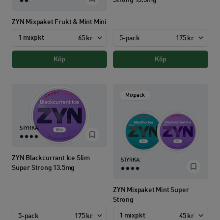
Strong 13.5mg
ZYN Mixpaket Frukt & Mint Mini
1 mixpkt
5-pack
175 kr
65 kr
Köp
Köp
Mixpack
STYRKA:
ZYN Blackcurrant Ice Slim
STYRKA:
Super Strong 13.5mg
ZYN Mixpaket Mint Super
Strong
1 mixpkt
5-pack
175 kr
45 kr