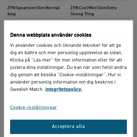
ZYN Spearmint Slim Normal
ZYN Cool Mint Slim Extra
6mg
Strong 11mg
5-pack
175 kr
5-pack
175 kr
Denna webbplats använder cookies
Köp
Köp
Vi använder cookies och liknande tekniker för att ge
dig en bättre och mer personlig upplevelse av sidan.
Klicka på ”Läs mer” för mer information eller för att
Mixpack
justera dina inställningar. Du kan när som helst ändra
dig genom att besöka ”Cookie-inställningar”. Hur vi
STYRKA:
använder personlig information om dig beskrivs i
Swedish Match
integritetspolicy.
ZYN Menthol Ice Slim Extra
STYRKA:
Strong 11mg
Cookie-inställningar
ZYN Mixpaket Mint Extra Strong
Acceptera alla
1 mixpkt
5-pack
175 kr
65 kr