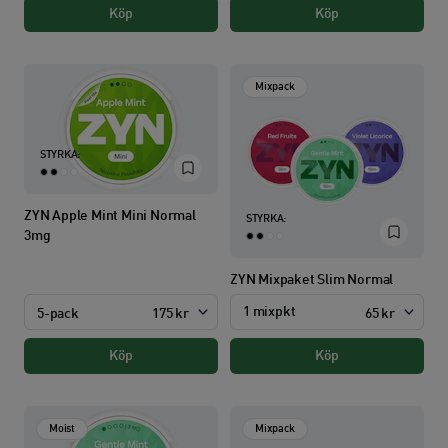
Köp
Köp
Mixpack
STYRKA:
ZYN Apple Mint Mini Normal
STYRKA:
3mg
ZYN Mixpaket Slim Normal
1 mixpkt
5-pack
175 kr
65 kr
Köp
Köp
Moist
Mixpack