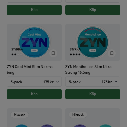
Köp
Köp
STYRKA:
STYRKA:
ZYN Cool Mint Slim Normal
ZYN Menthol Ice Slim Ultra
6mg
Strong 16.5mg
5-pack
175 kr
5-pack
175 kr
Köp
Köp
Mixpack
Mixpack