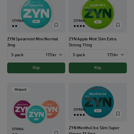
STYRKA:
STYRKA:
ZYN Spearmint Mini Normal
ZYN Apple Mint Slim Extra
3mg
Strong 11mg
5-pack
175 kr
5-pack
175 kr
Köp
Köp
Mixpack
STYRKA:
ZYN Menthol Ice Slim Super
STYRKA: