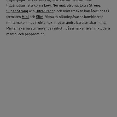
tillgängliga i styrkorna
Low
,
Normal
,
Strong
,
Extra Strong
,
Super Strong
och
Ultra Strong
och mintsmaken kan återfinnas i
formaten
Mini
och
Slim
. Vissa av nikotinpåsarna kombinerar
mintsmaken med
fruktsmak
, medan andra bara smakar mint.
Mintsmakerna som används i nikotinpåsarna kan även inkludera
mentol och pepparmint.