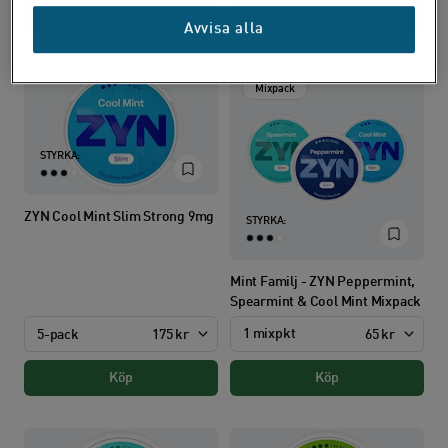
Köp
Köp
Avvisa alla
Mixpack
STYRKA:
ZYN Cool Mint Slim Strong 9mg
STYRKA:
Mint Familj - ZYN Peppermint,
Spearmint & Cool Mint Mixpack
1 mixpkt
5-pack
175 kr
65 kr
Köp
Köp