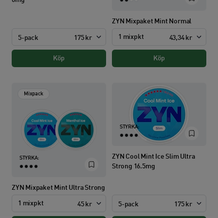
ZYN Mixpaket Mint Normal
1 mixpkt
5-pack
175 kr
43,34 kr
Köp
Köp
Mixpack
STYRKA:
ZYN Cool Mint Ice Slim Ultra
STYRKA:
Strong 16.5mg
ZYN Mixpaket Mint Ultra Strong
1 mixpkt
5-pack
175 kr
45 kr