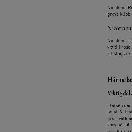
Nicotiana Ru
grova klibb
Nicotiana
Nicotiana T
vitt till r
ett slags m
Här odla
Viktig del 
Platsen där 
helst. Vi te
gror, vattna
som börjat g
gör, från frö