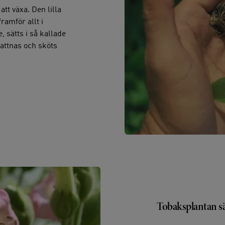
tt växa. Den lilla
ramför allt i
, sätts i så kallade
 vattnas och sköts
Tobaksplantan sä