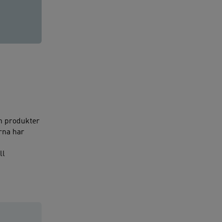
ch produkter
arna har
ll