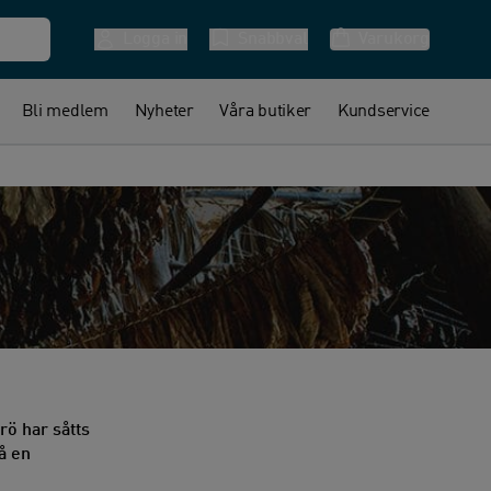
Logga in
Snabbval
Varukorg
Bli medlem
Nyheter
Våra butiker
Kundservice
frö har såtts
på en