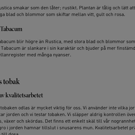
stica smakar som den låter; rustikt. Plantan är tålig och lätt at
iga blad och blommor som skiftar mellan vitt, gult och rosa.
 Tabacum
abacum blir högre än Rustica, med stora blad och blommor som 
osa. Tabacum är slankare i sin karaktär och bjuder på mer finstä
ellanregister med många nyanser.
s tobak
av kvalitetsarbetet
tobaken odlas är mycket viktig för oss. Vi använder inte vilka j
star jorden och vi testar tobaken. Vi släpper aldrig kontrollen öv
s, växer och skördas. Det finns ett enkelt skäl till vår nogrannhet
ro i jorden hamnar tillslut i snusarens mun. Kvalitetsarbetet prä
 till dosa.