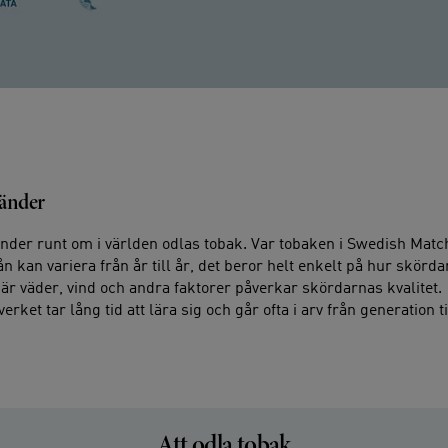
länder
länder runt om i världen odlas tobak. Var tobaken i Swedish Mat
 kan variera från år till år, det beror helt enkelt på hur skörd
där väder, vind och andra faktorer påverkar skördarnas kvalitet.
rket tar lång tid att lära sig och går ofta i arv från generation ti
Att odla tobak