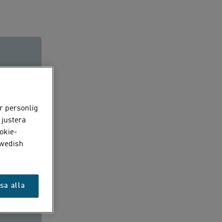
r personlig
 justera
okie-
Swedish
sa alla