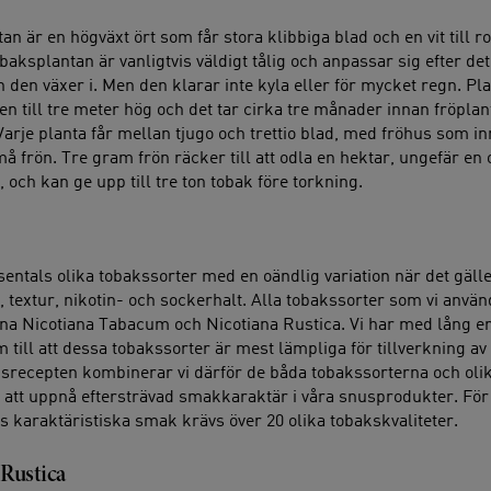
n är en högväxt ört som får stora klibbiga blad och en vit till ro
ksplantan är vanligtvis väldigt tålig och anpassar sig efter det
den växer i. Men den klarar inte kyla eller för mycket regn. Plan
n till tre meter hög och det tar cirka tre månader innan fröplan
 Varje planta får mellan tjugo och trettio blad, med fröhus som i
å frön. Tre gram frön räcker till att odla en hektar, ungefär en 
, och kan ge upp till tre ton tobak före torkning.
sentals olika tobakssorter med en oändlig variation när det gälle
textur, nikotin- och sockerhalt. Alla tobakssorter som vi använd
na Nicotiana Tabacum och Nicotiana Rustica. Vi har med lång e
till att dessa tobakssorter är mest lämpliga för tillverkning av 
usrecepten kombinerar vi därför de båda tobakssorterna och olik
r att uppnå eftersträvad smakkaraktär i våra snusprodukter. För 
s karaktäristiska smak krävs över 20 olika tobakskvaliteter.
 Rustica