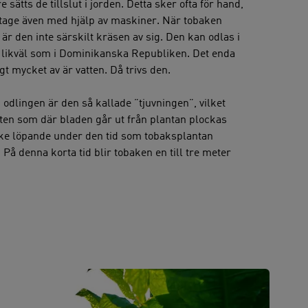
sätts de tillslut i jorden. Detta sker ofta för hand,
tage även med hjälp av maskiner. När tobaken
 är den inte särskilt kräsen av sig. Den kan odlas i
likväl som i Dominikanska Republiken. Det enda
igt mycket av är vatten. Då trivs den.
i odlingen är den så kallade ”tjuvningen”, vilket
tten som där bladen går ut från plantan plockas
ske löpande under den tid som tobaksplantan
. På denna korta tid blir tobaken en till tre meter