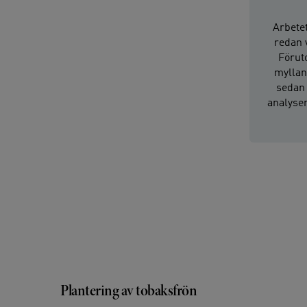
Arbetet
redan 
Föruto
myllan
sedan 
analyser
Plantering av tobaksfrön