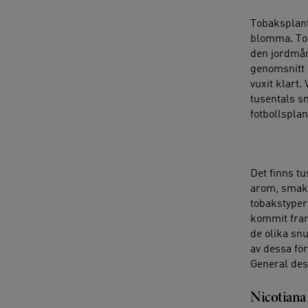
Tobaksplanta
blomma. Toba
den jordmån 
genomsnitt e
vuxit klart.
tusentals sm
fotbollsplan
Det finns tu
arom, smak, 
tobakstyper
kommit fram 
de olika sn
av dessa fö
General des
Nicotiana