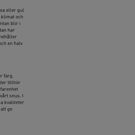
sa eller gul
 klimat och
tan blir i
tan har
nnehåller
och en halv
r färg,
er tillhör
rfarenhet
vårt snus. I
a kvaliteter
att ge