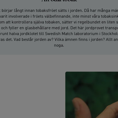
 börjar långt innan tobaksfröet sätts i jorden. Då har många m
varit involverade i fröets välbefinnande, inte minst våra tobaksin
m att kontrollera själva tobaken, sätter vi regelbundet en liten 
 och fyller en glasbehållare med jord. Det här jordprovet transp
runt halva jordklotet till Swedish Match laboratorium i Stockho
as det. Vad består jorden av? Vilka ämnen finns i jorden? Allt a
noga.