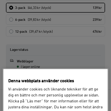
3-pack
(46,33 kr /styck)
139 kr
6-pack
(39,83 kr /styck)
239 kr
12-pack
(39,67 kr /styck)
476 kr
Lagerstatus
Webblager
I lager online
Lagerstatus senast uppdaterad:
Uppdaterad
2026-04-09
11:19
Denna webbplats använder cookies
Vi använder cookies och liknande tekniker för att ge
dig en bättre och mer personlig upplevelse av sidan.
VEEV ONE Pod Peach
Vapes
VEEV
Klicka på ”Läs mer” för mer information eller för att
justera dina inställningar. Du kan när som helst ändra
VEEV ONE Pod Peach - Produktöversikt