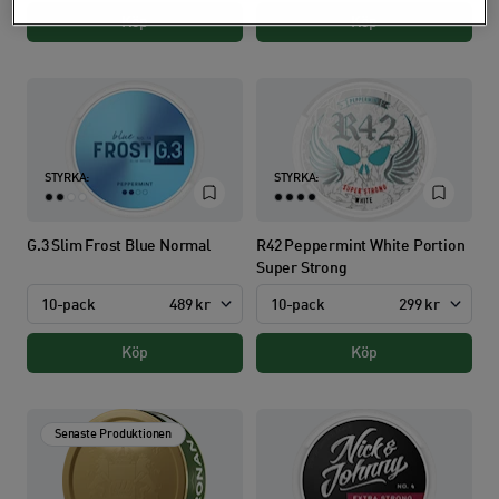
Köp
Köp
STYRKA:
STYRKA:
G.3 Slim Frost Blue Normal
R42 Peppermint White Portion
Super Strong
10-pack
489 kr
10-pack
299 kr
Köp
Köp
Senaste Produktionen