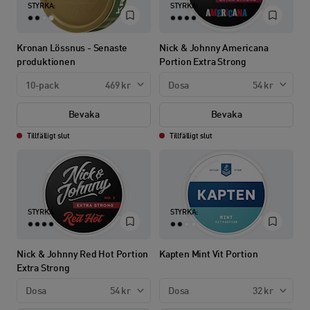
STYRKA:
STYRKA:
Kronan Lössnus - Senaste
Nick & Johnny Americana
produktionen
Portion Extra Strong
10-pack
469 kr
Dosa
54 kr
Bevaka
Bevaka
Tillfälligt slut
Tillfälligt slut
STYRKA:
STYRKA:
Nick & Johnny Red Hot Portion
Kapten Mint Vit Portion
Extra Strong
Dosa
54 kr
Dosa
32 kr