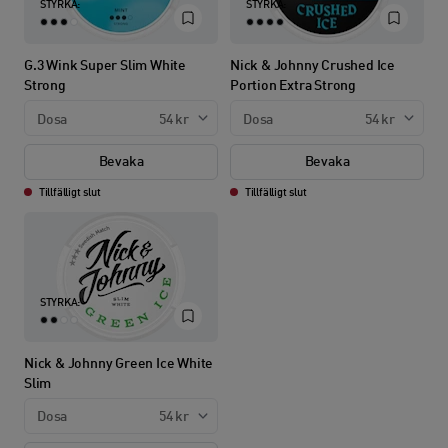
STYRKA:
STYRKA:
G.3 Wink Super Slim White
Nick & Johnny Crushed Ice
Strong
Portion Extra Strong
Dosa
54 kr
Dosa
54 kr
Bevaka
Bevaka
Tillfälligt slut
Tillfälligt slut
STYRKA:
Nick & Johnny Green Ice White
Slim
Dosa
54 kr