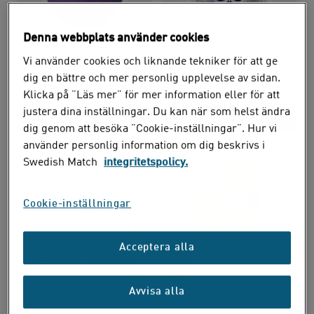
STYRKA:
STYRKA:
Denna webbplats använder cookies
Onico Lakrits White Portion
R42 Polar Ice White Portion
Vi använder cookies och liknande tekniker för att ge
Super Strong
dig en bättre och mer personlig upplevelse av sidan.
10-pack
409 kr
10-pack
299 kr
Klicka på ”Läs mer” för mer information eller för att
justera dina inställningar. Du kan när som helst ändra
Köp
Köp
dig genom att besöka ”Cookie-inställningar”. Hur vi
använder personlig information om dig beskrivs i
Swedish Match
integritetspolicy.
Cookie-inställningar
STYRKA:
STYRKA:
Acceptera alla
Onico Mint Pure White Slim
G.3 Wire Slim White Dry Super
Strong
Avvisa alla
10-pack
409 kr
10-pack
489 kr