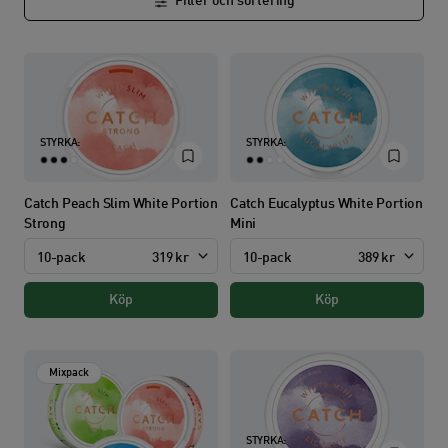
Filter och sortering
STYRKA:
STYRKA:
Catch Peach Slim White Portion
Catch Eucalyptus White Portion
Strong
Mini
10-pack
319 kr
10-pack
389 kr
Köp
Köp
Mixpack
STYRKA: