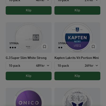
10-pack
489 kr
10-pack
299 kr
Köp
Köp
STYRKA:
STYRKA:
G.3 Super Slim White Strong
Kapten Lakrits Vit Portion Mini
10-pack
489 kr
10-pack
269 kr
Köp
Köp