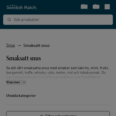
Snabbval
Varukorg
Sök produkter
Snus
Smaksatt snus
Smaksatt snus
Se allt vårt smaksatta snus med smaker som lakrits, mint, frukt,
bergamott, kaffe, whisky, cola, melon, viol och tobakssmak. Du
kan köpa smaksatt snus från
varumärken
som
Small Batch
,
Kaliber
,
General
,
Kronan
,
Kapten
,
General G.3
,
R42
,
The Lab
och
Visa mer
Nick & Johnny
.
Utvalda kategorier