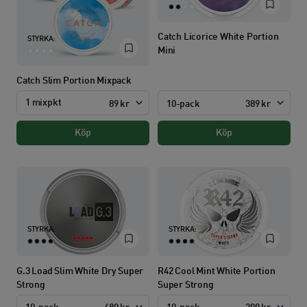
Catch Licorice White Portion
STYRKA:
Mini
Catch Slim Portion Mixpack
1 mixpkt
10-pack
389 kr
89 kr
Köp
Köp
STYRKA:
STYRKA:
G.3 Load Slim White Dry Super
R42 Cool Mint White Portion
Strong
Super Strong