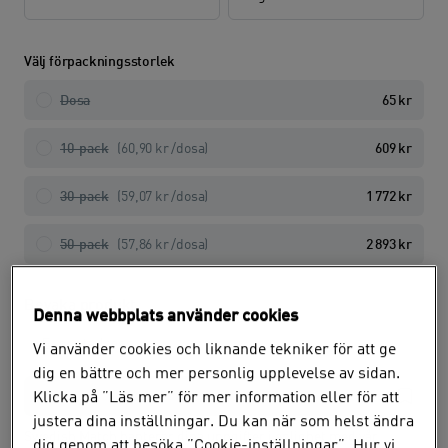
Välj förpackningsstorlek
Dosa
65 kr
10-pack
(60,90 kr /
dosa
)
609 kr
30-pack
(59,07 kr /
dosa
)
1 772 kr
50-pack
(57,86 kr /
dosa
)
2 893 kr
Bevaka produkt
Denna webbplats använder cookies
Vi använder cookies och liknande tekniker för att ge
dig en bättre och mer personlig upplevelse av sidan.
Klicka på ”Läs mer” för mer information eller för att
justera dina inställningar. Du kan när som helst ändra
Swedish Match hanterar dina uppgifter i enlighet med vår
dig genom att besöka ”Cookie-inställningar”. Hur vi