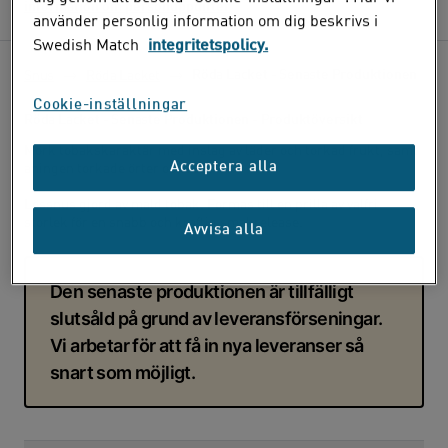
information om personuppgifter
använder personlig information om dig beskrivs i
Swedish Match
integritetspolicy.
Röda Lacket - Senaste Produktionen
Snus
Röda Lacket
Cookie-inställningar
Röda Lacket - Senaste Produktionen - Produktöversikt
Mörk tobakskaraktär med inslag av läder och torkad frukt, samt
Acceptera alla
aningen torkade örter och rök.
Lössnus gjord av mald tobak. Formas till en prilla av valfri
storlek för en snabb och kraftig smakrelease.
Avvisa alla
Den senaste produktionen är tillfälligt
slutsåld på grund av leveransförseningar.
Vi arbetar för att få in nya leveranser så
snart som möjligt.