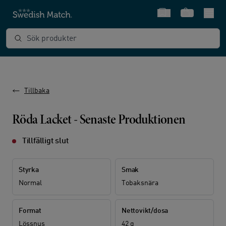
Snabbval
Varukorg
Sök produkter
Tillbaka
Röda Lacket - Senaste Produktionen
Tillfälligt slut
Styrka
Smak
Normal
Tobaksnära
Format
Nettovikt/dosa
Lössnus
42 g