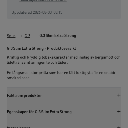
Lagerstatus senast uppdaterad:
Uppdaterad
2026-08-03
08:15
G.3 Slim Extra Strong
Snus
G.3
G.3 Slim Extra Strong - Produktöversikt
Kraftig och kryddig tobakskaraktär med inslag av bergamott och
ädelträ, samt aningen te och läder.
En långsmal, stor prilla som har en lätt fuktig yta för en snabb
smakrelease.
Fakta om produkten
Visa faktasektion
Egenskaper för G.3 Slim Extra Strong
Visa egenskapssektion