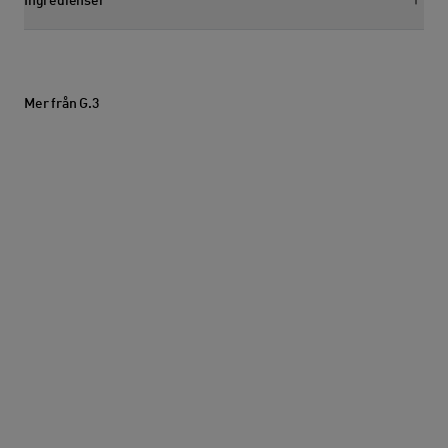
Ingredienser
Visa ingredienssektion
Mer från G.3