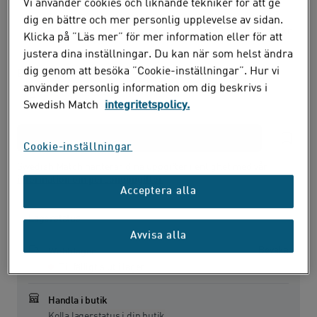
Vi använder cookies och liknande tekniker för att ge
dig en bättre och mer personlig upplevelse av sidan.
50-pack
(46,46 kr /
dosa
)
2 323 kr
Klicka på ”Läs mer” för mer information eller för att
justera dina inställningar. Du kan när som helst ändra
dig genom att besöka ”Cookie-inställningar”. Hur vi
Bevaka produkt
använder personlig information om dig beskrivs i
Swedish Match
integritetspolicy.
Cookie-inställningar
Swedish Match hanterar dina uppgifter i enlighet med vår
information om personuppgifter
Acceptera alla
Lagerstatus
Avvisa alla
Bevaka
Webblager
Tillfälligt slut i lager
Handla i butik
Kolla lagerstatus i din butik