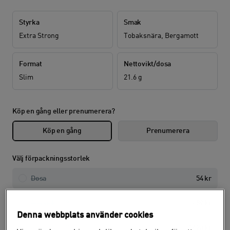
Styrka
Smak
Extra Strong
Tobaksnära, Bergamott
Format
Nettovikt/dosa
Slim
21.6 g
Köp en gång eller prenumerera?
Köp en gång
Prenumerera
Välj förpackningsstorlek
Dosa
54 kr
10-pack
(48,90 kr /
dosa
)
489 kr
Denna webbplats använder cookies
30-pack
(47,43 kr /
dosa
)
1 423 kr