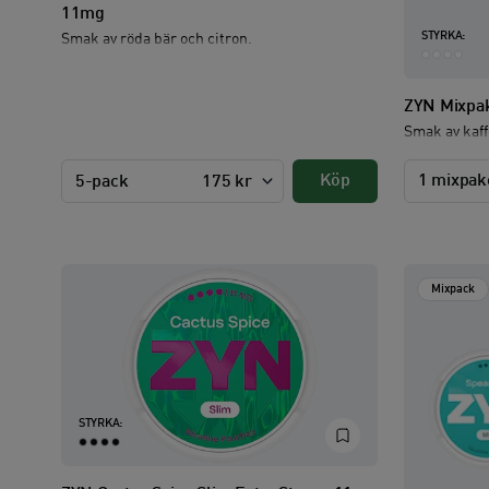
11mg
STYRKA:
Smak av röda bär och citron.
ZYN Mixpak
Smak av kaff
Köp
1 mixpak
5-pack
175 kr
Mixpack
STYRKA: