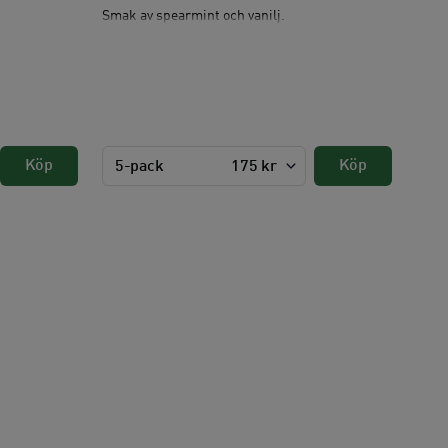
Smak av spearmint och vanilj.
Köp
Köp
5-pack
175 kr