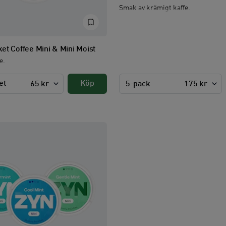
Smak av krämigt kaffe.
et Coffee Mini & Mini Moist
e.
et
Köp
65 kr
5-pack
175 kr