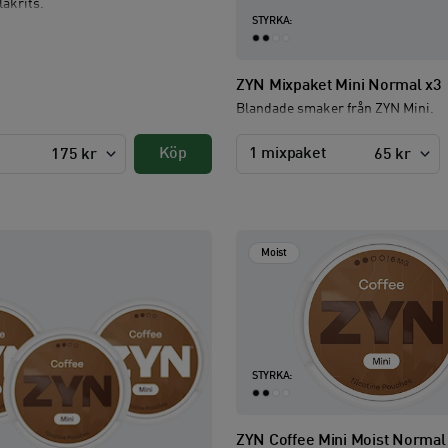
lakrits.
STYRKA:
ZYN Mixpaket Mini Normal x3
Blandade smaker från ZYN Mini.
Köp
1 mixpaket
175 kr
65 kr
Moist
STYRKA:
ZYN Coffee Mini Moist Norma