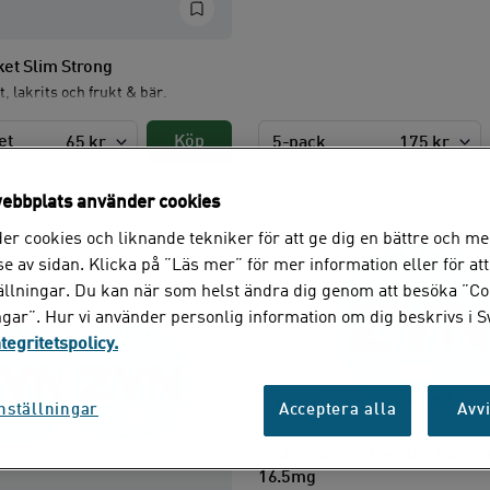
et Slim Strong
, lakrits och frukt & bär.
et
Köp
65 kr
5-pack
175 kr
ebbplats använder cookies
er cookies och liknande tekniker för att ge dig en bättre och me
e av sidan. Klicka på ”Läs mer” för mer information eller för att
tällningar. Du kan när som helst ändra dig genom att besöka ”Co
ngar”. Hur vi använder personlig information om dig beskrivs i 
ntegritetspolicy.
STYRKA:
nställningar
Acceptera alla
Avvi
ZYN Cool Mint Ice Slim Ultra S
16.5mg