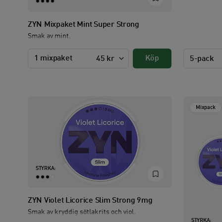
ZYN Mixpaket Mint Super Strong
Smak av mint.
1 mixpaket
Köp
45 kr
5-pack
Mixpack
STYRKA:
ZYN Violet Licorice Slim Strong 9mg
Smak av kryddig sötlakrits och viol.
STYRKA: