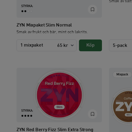
Smak av salt
STYRKA:
ZYN Mixpaket Slim Normal
Smak av frukt och bär, mint och lakrits.
1 mixpaket
Köp
65 kr
5-pack
Mixpack
STYRKA:
ZYN Red Berry Fizz Slim Extra Strong