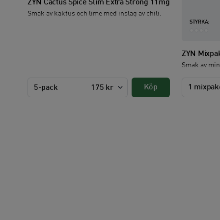
ZYN Cactus Spice Slim Extra Strong 11mg
Smak av kaktus och lime med inslag av chili.
STYRKA:
ZYN Mixpak
Smak av min
Köp
1 mixpak
5-pack
175 kr