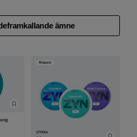
ndeframkallande ämne
Mixpack
rong
STYRKA: