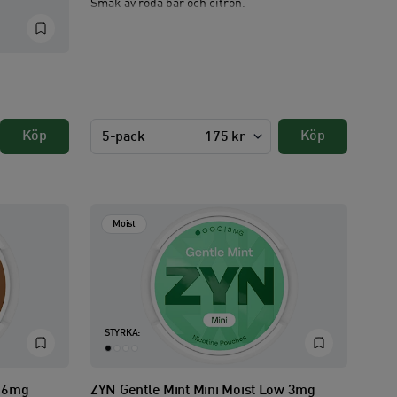
Smak av röda bär och citron.
Köp
Köp
5-pack
175 kr
Moist
STYRKA:
l 6mg
ZYN Gentle Mint Mini Moist Low 3mg