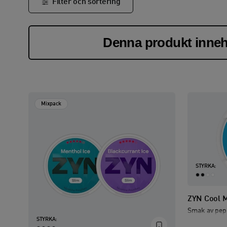
Filter och sortering
Denna produkt inneh
Mixpack
STYRKA:
ZYN Cool M
Smak av pep
STYRKA: