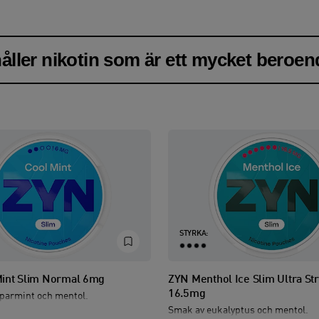
åller nikotin som är ett mycket beroe
STYRKA:
int Slim Normal 6mg
ZYN Menthol Ice Slim Ultra St
16.5mg
parmint och mentol.
Smak av eukalyptus och mentol.