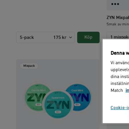
ZYN Mixpak
Smak av mint
Köp
1 mixpak
5-pack
175 kr
Denna w
Vi använd
Mixpack
Mixpack
upplevels
dina ins
inställni
Match
i
Cookie-i