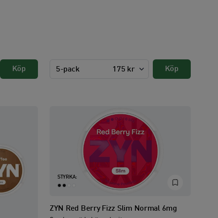
Köp
Köp
5-pack
175 kr
STYRKA:
ZYN Red Berry Fizz Slim Normal 6mg