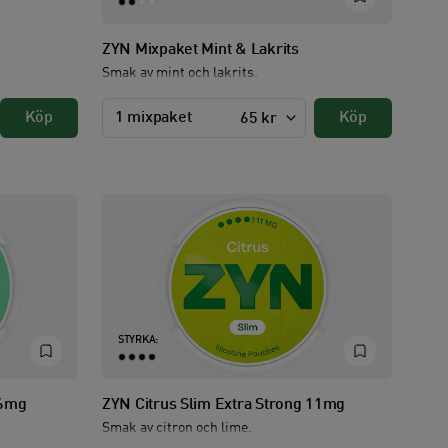
ZYN Mixpaket Mint & Lakrits
Smak av mint och lakrits.
Köp
1 mixpaket
Köp
65 kr
STYRKA:
 6mg
ZYN Citrus Slim Extra Strong 11mg
Smak av citron och lime.