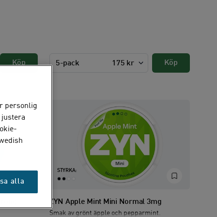
Köp
Köp
5-pack
175 kr
r personlig
 justera
okie-
Swedish
STYRKA:
sa alla
trong
ZYN Apple Mint Mini Normal 3mg
Smak av grönt äpple och pepparmint.