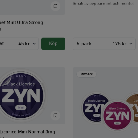
Smak av pepparmint och mentol
et Mint Ultra Strong
t.
et
Köp
45 kr
5-pack
175 kr
Mixpack
Licorice Mini Normal 3mg