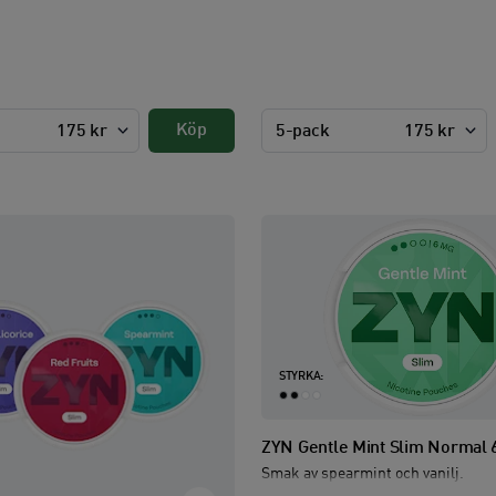
Köp
175 kr
5-pack
175 kr
STYRKA:
ZYN Gentle Mint Slim Normal
Smak av spearmint och vanilj.