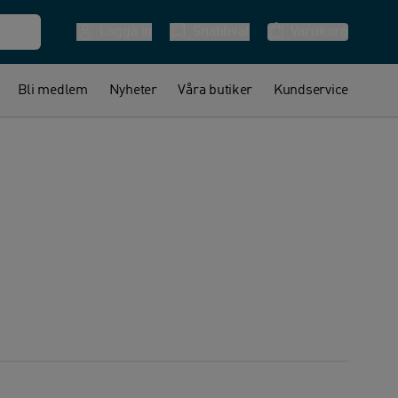
Logga in
Snabbval
Varukorg
Bli medlem
Nyheter
Våra butiker
Kundservice