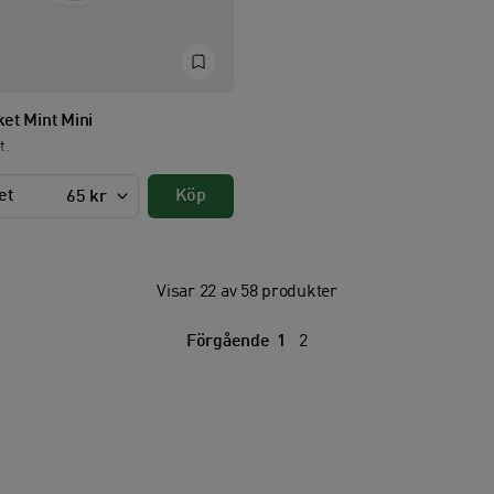
et Mint Mini
t.
et
Köp
65 kr
Visar 22 av 58 produkter
Förgående
1
2